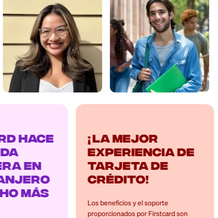
hace
¡La mejor
¡
experiencia de
c
en
tarjeta de
c
ero
crédito!
e
más
Los beneficios y el soporte
La a
proporcionados por Firstcard son
herr