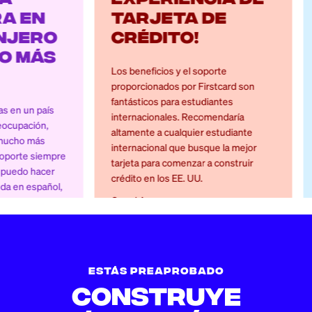
tarjeta de
créd
crédito!
extr
Los beneficios y el soporte
La aplicación
proporcionados por Firstcard son
herramienta
fantásticos para estudiantes
a gestionar
internacionales. Recomendaría
manera efec
altamente a cualquier estudiante
tranquilidad
internacional que busque la mejor
característi
re
tarjeta para comenzar a construir
aplicación y
crédito en los EE. UU.
dinero fácile
,
Omari A
Alec P
Estás preaprobado
construye