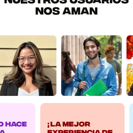
nos aman
e
¡La mejor
¡Me 
experiencia de
cons