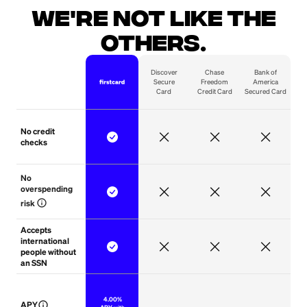
We're not like the
others.
Discover
Chase
Bank of
Secure
Freedom
America
Card
Credit Card
Secured Card
No credit
checks
No 
overspending 
info
risk
Accepts
international
people without
an SSN
‍
4.00%
info
APY