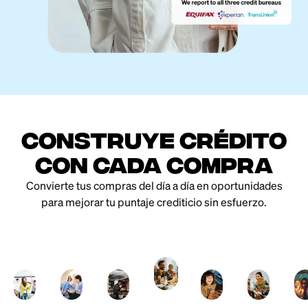
Construye crédito
con cada compra
Convierte tus compras del día a día en oportunidades
para mejorar tu puntaje crediticio sin esfuerzo.
Dining
Car
KTV
Tuition
Coffee
Electronics
Rent