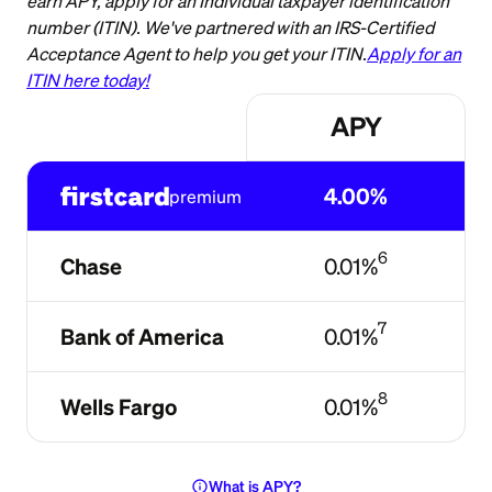
earn APY, apply for an Individual taxpayer identification
number (ITIN). We've partnered with an IRS-Certified
Acceptance Agent to help you get your ITIN.
Apply for an
ITIN here today!
APY
4.00%
premium
6
Chase
0.01%
7
Bank of America
0.01%
8
Wells Fargo
0.01%
info
What is APY?