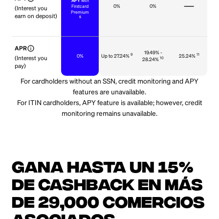
APY
with
0%
0%
Firstcard
(Interest you
Premium
earn on deposit)
5
info
APR
19.49% -
9
11
0%
Up to 27.24%
25.24%
(Interest you
10
28.24%
pay)
For cardholders without an SSN, credit monitoring and APY
features are unavailable.
For ITIN cardholders, APY feature is available; however, credit
monitoring remains unavailable.
GANA HASTA UN 15%
DE CASHBACK EN MÁS
DE 29,000 COMERCIOS