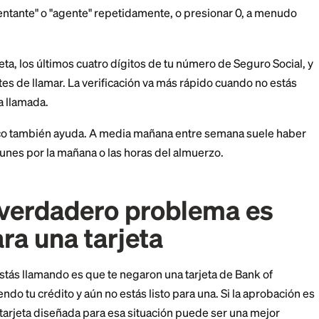
of America es 1-800-432-1000. Los representantes en
e 8 a.m. a 11 p.m. ET entre semana y de 8 a.m. a 8 p.m.
automatizada a toda hora.
irigirte al departamento correcto si tu problema cruza
 crédito. Para preguntas puramente de tarjeta de créd
as de arriba suele ser más rápido.
ontactar a una person
pido
izados están hechos para manejar tareas simples, así
cir "representante" o "agente" repetidamente, o presio