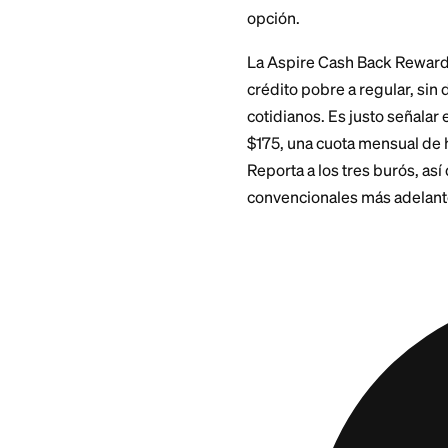
acelera la transfer
Ten listo el número
cualquier fecha rel
buscando datos a m
Llamar fuera de la
esperas más cortas
Cuando
calific
A veces la razón po
America, o estás re