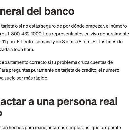
n más rápidas de presentar en línea a través de tu cu
a, abre la pestaña Actividad en la página de tu tarjeta 
cción, y usa el enlace de disputa en el detalle de la tra
putas deben presentarse dentro de los 60 días del es
ormalmente investiga dentro de aproximadamente 10 d
édito provisional mientras revisa. Conserva cualquier 
spalde tu caso por si te piden documentación.
ea general del banco
o sean de tarjeta o si no estás seguro de por dónde 