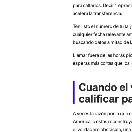
principal de Bank 
están disponibles d
semana, con ayuda 
Esta línea puede d
cheques, ahorros y
dedicado de tarjet
Cómo c
más rá
Los menús automat
para saltarlos. De