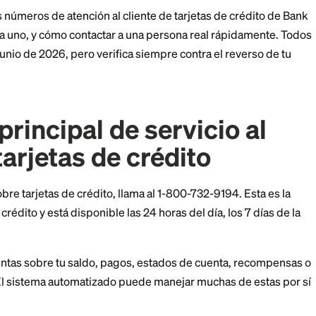
 propios números dedicados. La línea que necesitas d
a, estás disputando un cargo, o solo tienes una pregun
 principales números de atención al cliente de tarjetas 
 usar cada uno, y cómo contactar a una persona real 
ecisos a junio de 2026, pero verifica siempre contra e
ero principal de servici
 de tarjetas de crédito
erales sobre tarjetas de crédito, llama al 1-800-732-91
arjetas de crédito y está disponible las 24 horas del día