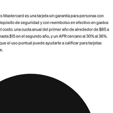
encia.
 de tu tarjeta, los últimos cuatro dígitos de tu número 
evante antes de llamar. La verificación va más rápido 
itad de la llamada.
s horas pico también ayuda. A media mañana entre se
 que los lunes por la mañana o las horas del almuerzo
 el verdadero problem
ar para una tarjeta
r la que estás llamando es que te negaron una tarjeta 
construyendo tu crédito y aún no estás listo para una. 