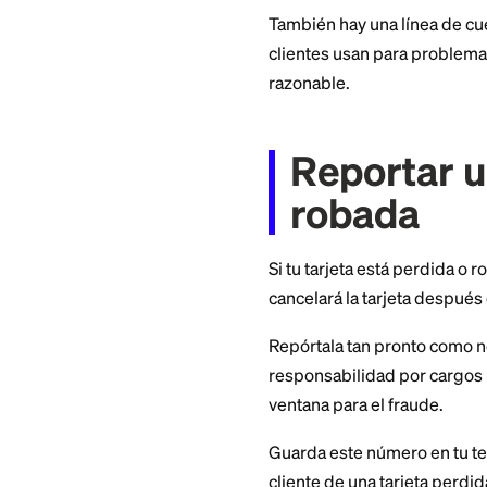
semana.
Usa este número p
configuración de l
solo, de día o de n
También hay una lí
clientes usan para 
razonable.
Report
robad