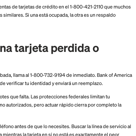
ara preguntas sobre tu saldo, pagos, estados de cue
a cuenta. El sistema automatizado puede manejar much
oche.
nea de cuentas de tarjetas de crédito en el 1-800-42
problemas similares. Si una está ocupada, la otra es u
ar una tarjeta perdida 
a