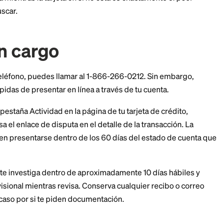
 perdida o robada, llama al 1-800-732-9194 de inmediat
a después de verificar tu identidad y enviará un reempl
o como notes que falta. Las protecciones federales lim
r cargos no autorizados, pero actuar rápido cierra po
ude.
en tu teléfono antes de que lo necesites. Buscar la lí
eta perdida mientras la tarjeta en sí no está es exactam
ezar a buscar.
ar un cargo
argo por teléfono, puedes llamar al 1-866-266-0212. 