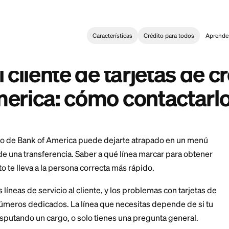
Características
Crédi
Card
>
Atención al cliente de tarjetas de crédito de Bank of Amer
:
erica Credit Card Customer Care: How to Reach Them
n al cliente de tarjet
f America: cómo con
equivocado de Bank of America puede dejarte atrapa
os antes de una transferencia. Saber a qué línea marc
a de crédito te lleva a la persona correcta más rápido.
ra varias líneas de servicio al cliente, y los problema