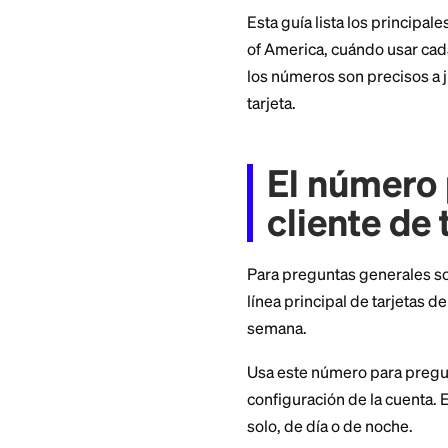
crédito tienen sus
tarjeta está perdid
Esta guía lista los
of America, cuándo
los números son pr
tarjeta.
El núm
cliente
Para preguntas gen
línea principal de t