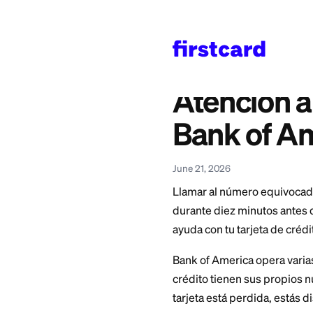
Home
>
Learn
>
Credit 
También disponible en
English
—
Bank of Am
Atenció
Bank o
June 21, 2026
Llamar al número 
durante diez minut
ayuda con tu tarjet
Bank of America ope