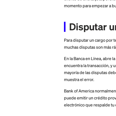
Si tu tarjeta está
cancelará la tarjet
Repórtala tan pront
responsabilidad po
ventana para el fra
Guarda este número 
cliente de una tarj
momento para emp
Disput
Para disputar un c