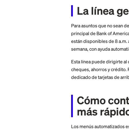
muchas disputas so
En la Banca en Líne
encuentra la transa
mayoría de las dis
muestra el error.
Bank of America n
puede emitir un cr
electrónico que re
La lín
Para asuntos que n