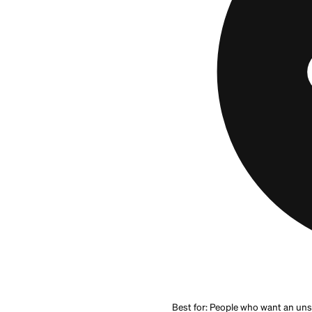
el verdadero obstá
opción.
La Aspire Cash Bac
crédito pobre a re
cotidianos. Es just
$175, una cuota me
Reporta a los tres 
convencionales má