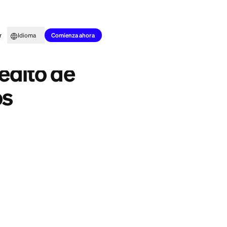
to para todos
Aprender
Idioma
ica: cómo contactarlos
Comienza ahora
as de crédito de
tactarlos
do en un menú
ar para obtener
s con tarjetas de