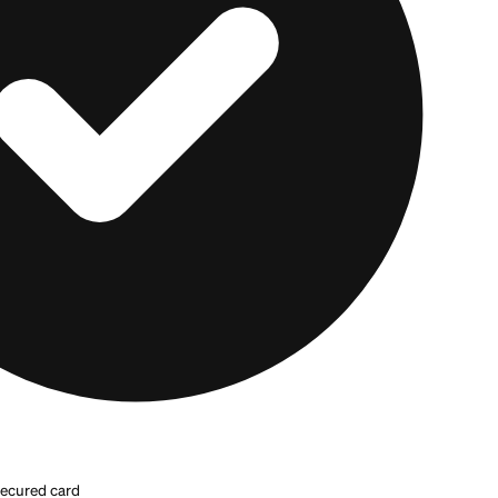
culo, una tarjeta diseñada para esa situación puede s
k Rewards Mastercard es una tarjeta sin garantía par
gular, sin depósito de seguridad y con reembolso en e
o señalar el costo: una cuota anual del primer año de 
nsual de hasta $15 en el segundo año, y un APR cercan
burós, así que el uso puntual puede ayudarte a calificar
s adelante.