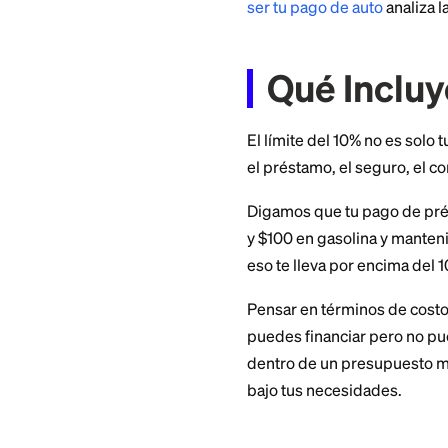
10% del ingreso
de tu ingreso me
Ese tercer número 
préstamo solo. Si 
ser tu pago de aut
Qué In
El límite del 10% n
el préstamo, el se
Digamos que tu pa
y $100 en gasolina