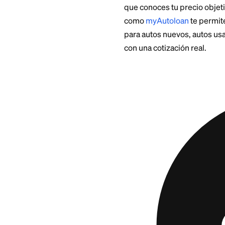
Paso 2: Separa e
$200 al mes, eso
Paso 3: Trabaja 
4 años con un A
Paso 4: Suma tu 
unos $3,900 de p
Así que con un sal
ajusta a la regla. 
que conoces tu pre
como
myAutoloan
para autos nuevos,
con una cotización 