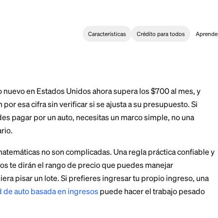
Características
Crédi
oan
>
Cómo Calcular Cuánto Auto Puedes Pagar
alcular Cuánto Aut
e un auto nuevo en Estados Unidos ahora supera los 
firman por esa cifra sin verificar si se ajusta a su p
uánto puedes pagar por un auto, necesitas un marco si
oncesionario.
s que las matemáticas no son complicadas. Una regla pr
s honestos te dirán el rango de precio que puedes m
de siquiera pisar un lote. Si prefieres ingresar tu pr