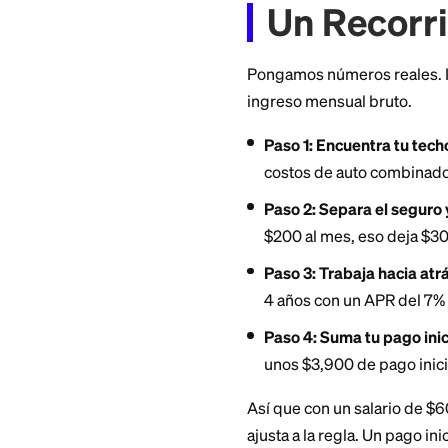
eso te lleva por en
Pensar en términos
puedes financiar 
dentro de un pres
bajo tus necesidad
Un Rec
Pongamos números 
ingreso mensual b
Paso 1: Encuentr
costos de auto 