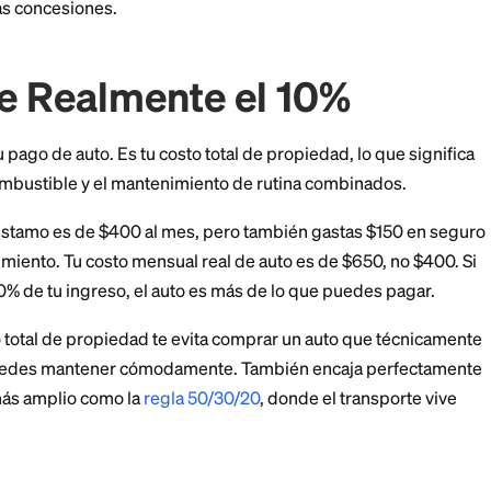
.
Mantén tus costos mensuales totales de transporte p
nsual bruto.
es el que más gente entiende mal, porque cubre más 
quieres un desglose más profundo, nuestra guía sobr
o
analiza las concesiones.
cluye Realmente el 10
o es solo tu pago de auto. Es tu costo total de propiedad
guro, el combustible y el mantenimiento de rutina com
go de préstamo es de $400 al mes, pero también gas
 y mantenimiento. Tu costo mensual real de auto es de 