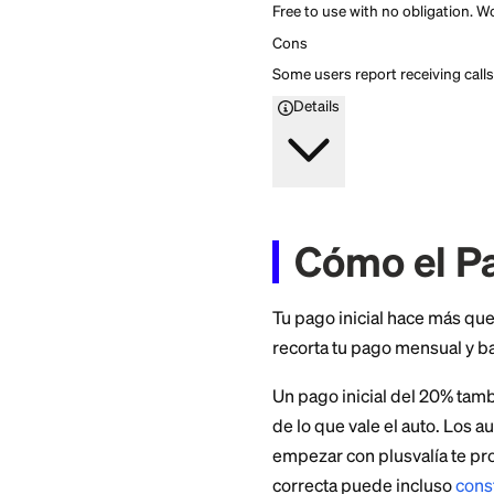
myAutoloan
4.2
Firstcard rating
Find the right auto l
compare personalized o
obligation.
Find the right auto l
compare personalized o
obligation.
Apply Now
Standout feature
Compare offers from 2