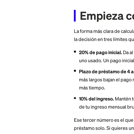
calculadora de ase
por ti.
Empiez
La forma más clara
la decisión en tres
20% de pago inic
uno usado. Un p
Plazo de présta
más largos bajan
más tiempo.