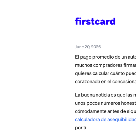
Home
>
Learn
>
Auto L
Cómo C
June 20, 2026
El pago promedio d
muchos compradores 
quieres calcular c
corazonada en el c
La buena noticia e
unos pocos número
cómodamente antes 