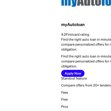
Best for:
Car buyers lo
myAutoloan