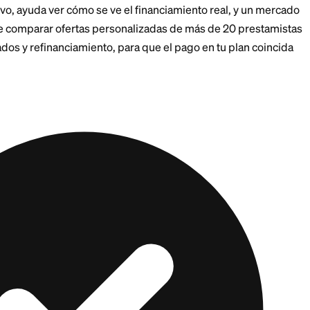
l seguro y la gasolina.
Si el seguro y el combustible 
 deja $300 para el pago real del préstamo.
hacia atrás hasta un precio.
Un pago mensual de $300
PR del 7% soporta un préstamo de aproximadamente $
pago inicial.
Con un 20% de pago inicial, ese présta
ago inicial te lleva a un auto con un precio de alreded
ario de $60,000, un auto entre los $18,000 y alrededor
Un pago inicial más alto o un seguro más barato sube es
cio objetivo, ayuda ver cómo se ve el financiamiento r
te permite comparar ofertas personalizadas de más d
 autos usados y refinanciamiento, para que el pago en 
real.