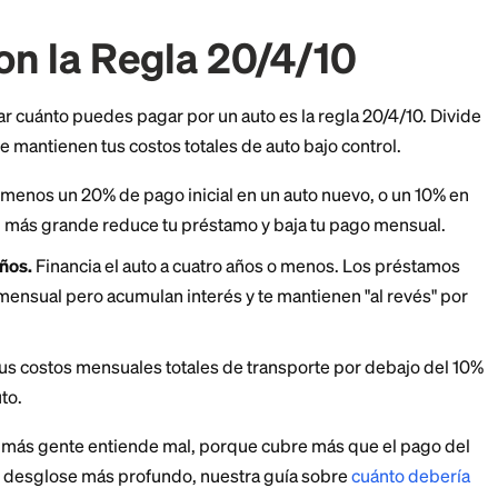
quibilidad de auto basada en ingresos
puede hacer el
a con la Regla 20/4/1
 de calcular cuánto puedes pagar por un auto es la regl
 límites que mantienen tus costos totales de auto bajo c
ial.
Da al menos un 20% de pago inicial en un auto nu
ago inicial más grande reduce tu préstamo y baja tu p
mo de 4 años.
Financia el auto a cuatro años o menos.
 el pago mensual pero acumulan interés y te mantienen