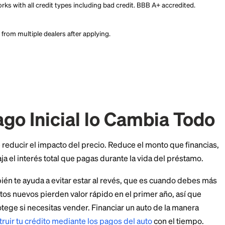
oan in minutes — even with bad credit. myAutoloan connects you
ffers for new cars, used cars, refinancing, and lease buyouts. 
oan in minutes — even with bad credit. myAutoloan connects you
ffers for new cars, used cars, refinancing, and lease buyouts. 
0+ lenders. Works with bad credit. BBB A+ rated.