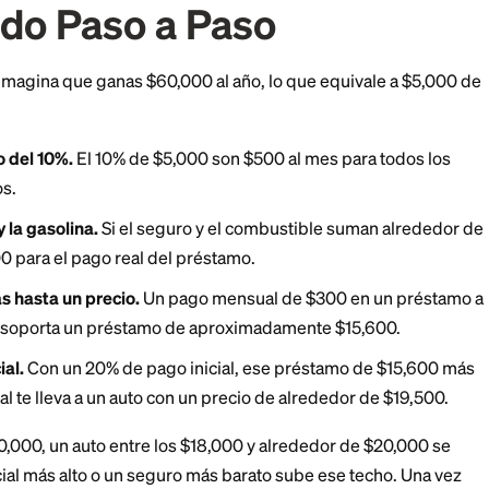
cima del 10% de tu ingreso, el auto es más de lo que p
 de costo total de propiedad te evita comprar un aut
pero no puedes mantener cómodamente. También enc
upuesto más amplio como la
regla 50/30/20
, donde el 
es.
orrido Paso a Paso
reales. Imagina que ganas $60,000 al año, lo que eq
ruto.
a tu techo del 10%.
El 10% de $5,000 son $500 al mes 
combinados.