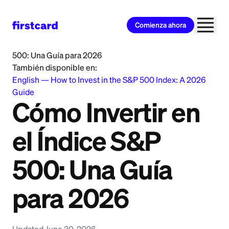
Comienza ahora
Home
>
Learn
>
Investing
>
Cómo Invertir en el Índice S&P
500: Una Guía para 2026
También disponible en:
English
—
How to Invest in the S&P 500 Index: A 2026
Guide
Cómo Invertir en
el Índice S&P
500: Una Guía
para 2026
Updated June 30, 2026