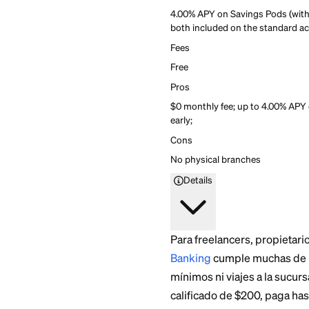
Current Banking
4.6
Firstcard rating
Current is a mobile-f
to 4.00% APY with a qu
and overdraft up to $2
Current is a mobile-f