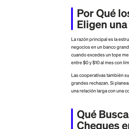
cooperativa, en qu
mejor según cómo 
Por Qu
Eligen
La razón principal
negocios en un ban
cuando excedes un
entre $0 y $10 al 
Las cooperativas 
grandes rechazan. 