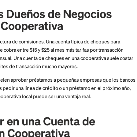
é brillan las cooperativas y qué alternativas moderna
manejes tu negocio.
é los Dueños de Negoc
 una Cooperativa
 es la estructura de comisiones. Una cuenta típica de 
co grande cobra entre $15 y $25 al mes más tarifas po
 tope mensual. Una cuenta de cheques en una coopera
mes con límites de transacción mucho mayores.
también suelen aprobar préstamos a pequeñas empres
Si planeas pedir una línea de crédito o un préstamo e