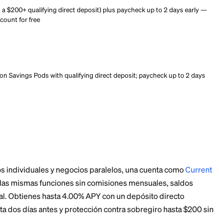
irst banking app with no monthly fee and no minimum balance.
alifying direct deposit of $200, receive direct-deposit paycheck
00 fee-free.
irst banking app with no monthly fee and no minimum balance.