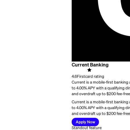
Best for:
People who wa
Current Banking