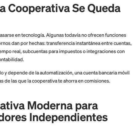
erencias ACH y wire
tas de crédito empresariales o servicios de comercio
 membresía también cuenta. Algunas cooperativas sol
res específicos, zonas geográficas o industrias. Lee
 llenar una solicitud.
 una Cooperativa Se 
ueden atrasarse en tecnología. Algunas todavía no of
tech modernos dan por hechas: transferencia instantá
gasto en tiempo real, subcuentas para impuestos o int