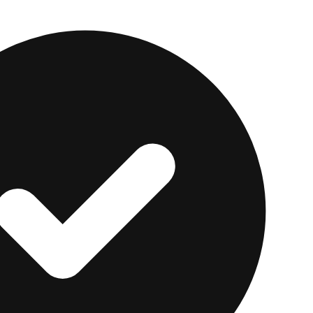
are de contabilidad.
ueve rápido y depende de la automatización, una cuen
s en horas de las que la cooperativa te ahorra en com
ternativa Moderna par
ndedores Independien