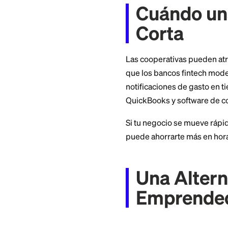
Precio de transf
Si ofrecen tarje
La elegibilidad de
grupos de empleado
membresía antes de
Cuándo
Corta
Las cooperativas p
que los bancos fin
notificaciones de 