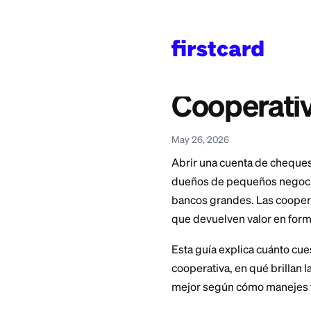
Home
>
Learn
>
Credit 
Cuenta
Coopera
May 26, 2026
Abrir una cuenta d
dueños de pequeño
bancos grandes. La
que devuelven valo
Esta guía explica 