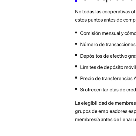
una relación larga 
Qué Bu
Cheque
No todas las coope
estos puntos ante
Comisión mensua
Número de transa
Depósitos de efe
Límites de depó