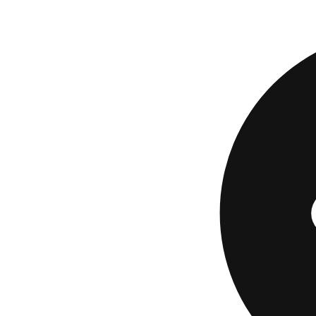
QuickBooks y softw
Si tu negocio se m
puede ahorrarte má
Una Al
Empre