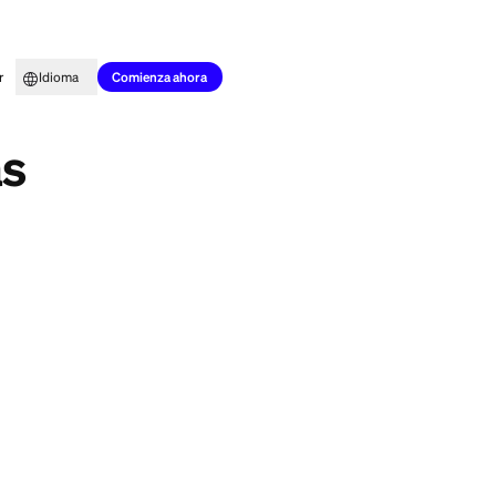
to para todos
Aprender
Idioma
Ventajas y Alternativas
Comienza ahora
gocios en una
ernativas
 atrae a los
bajas que los
uscan lucro, así
egocios en una