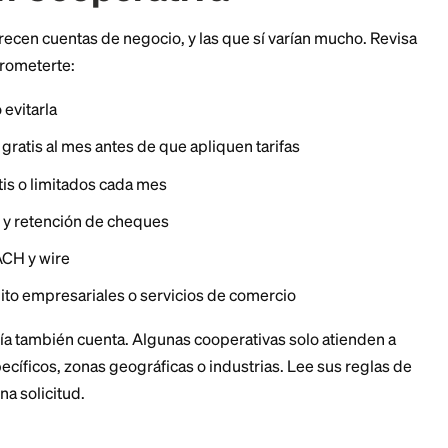
con una cooperativa local puede ser una ventaja real.
scar en una Cuenta de
s en Cooperativa
rativas ofrecen cuentas de negocio, y las que sí varía
s de comprometerte:
l y cómo evitarla
cciones gratis al mes antes de que apliquen tarifas
ctivo gratis o limitados cada mes
sito móvil y retención de cheques