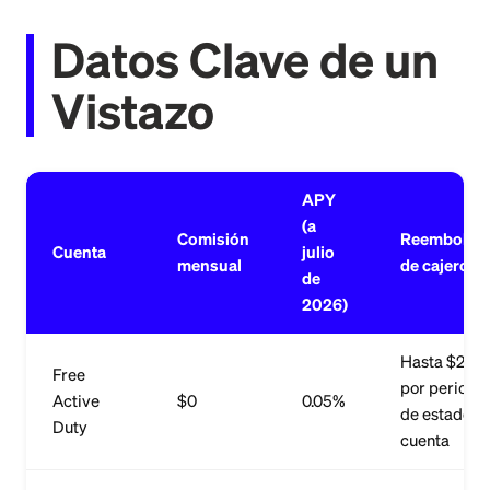
Datos Clave de un
Vistazo
APY
(a
Comisión
Reembolso
Cuenta
julio
mensual
de cajeros
de
2026)
Hasta $20
Free
por periodo
Active
$0
0.05%
de estado d
Duty
cuenta