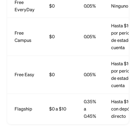
Free
$0
0.05%
Ninguno
EveryDay
Hasta $10
Free
por periodo
$0
0.05%
Campus
de estado d
cuenta
Hasta $10
por periodo
Free Easy
$0
0.05%
de estado d
cuenta
0.35%
Hasta $10
Flagship
$0 a $10
a
con depósit
0.45%
directo