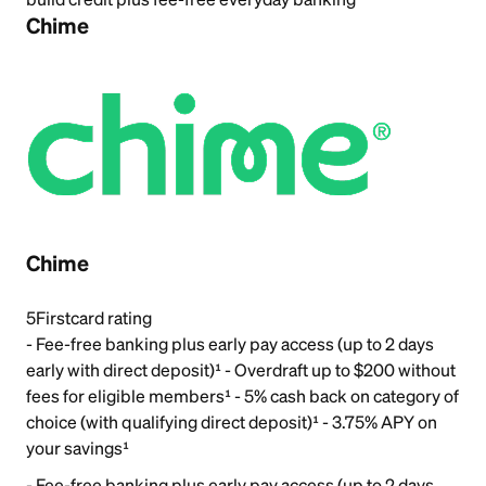
Chime
Chime
5
Firstcard rating
- Fee-free banking plus early pay access (up to 2 days
early with direct deposit)¹ - Overdraft up to $200 without
fees for eligible members¹ - 5% cash back on category of
choice (with qualifying direct deposit)¹ - 3.75% APY on
your savings¹
- Fee-free banking plus early pay access (up to 2 days