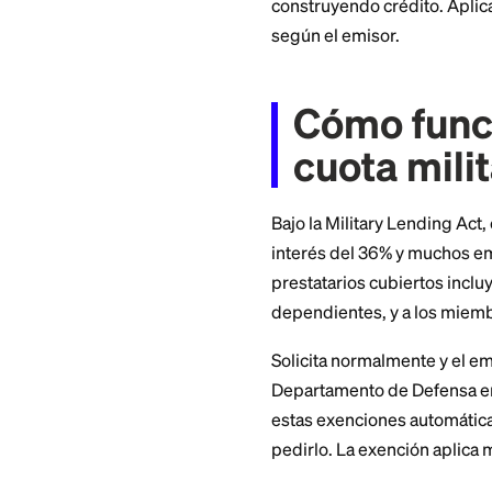
Esta guía nombra la
2026, explica cómo
construyendo crédit
según el emisor.
Cómo f
cuota 
Bajo la Military Le
interés del 36% y 
prestatarios cubie
dependientes, y a 