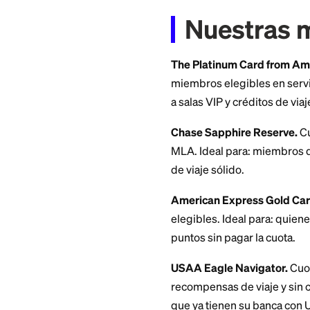
Solicita normalment
Departamento de D
estas exenciones a
pedirlo. La exenci
Nuestr
The Platinum Card
miembros elegibles
a salas VIP y crédi
Chase Sapphire R
MLA. Ideal para: m
de viaje sólido.