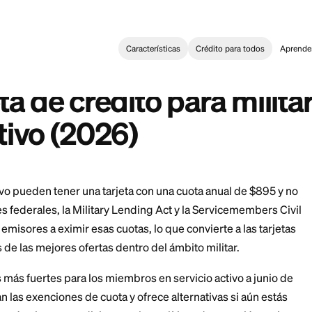
Características
Crédi
Card
>
Mejor tarjeta de crédito para militares en servicio activo (
:
 Card for Active Duty Military (2026)
arjeta de crédito par
o activo (2026)
rvicio activo pueden tener una tarjeta con una cuota a
. Dos leyes federales, la Military Lending Act y la Se
 a muchos emisores a eximir esas cuotas, lo que convier
n algunas de las mejores ofertas dentro del ámbito mil