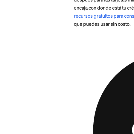
Si tu estatus cubie
contar con ello.
Si aún
Estas tarjetas pre
solicitar invita a 
crecer tu crédito 
La
Aspire Masterc
crediticio. Te ayud
después para las t
encaja con donde es