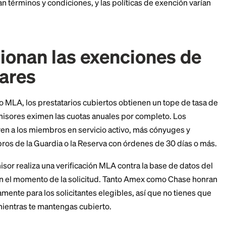
s tarjetas más fuertes para los miembros en servicio a
 funcionan las exenciones de cuota y ofrece alternativ
o. Aplican términos y condiciones, y las políticas de 
uncionan las exencion
militares
nding Act, o MLA, los prestatarios cubiertos obtienen 
muchos emisores eximen las cuotas anuales por compl
rtos incluyen a los miembros en servicio activo, más c
los miembros de la Guardia o la Reserva con órdenes 