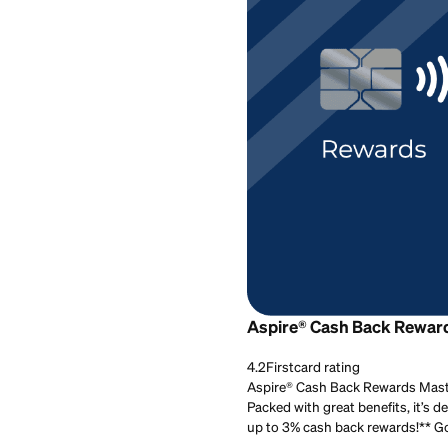
Best for:
People who w
Aspire® Cash Ba