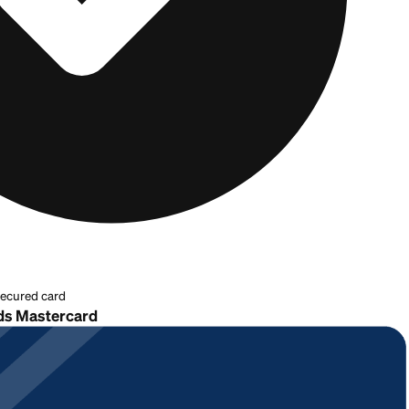
 para construir crédito para cónyuges de militares
cubr
n costo.