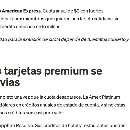
 Gold Card.
Cuota anual de $325, exenta bajo la MLA 
ara: quienes gastan mucho en restaurantes y supermer
 cuota.
ator.
Cuota anual modesta, diseñada para la comunida
je y sin cargos por transacción en el extranjero. Idea
banca con USAA.
e Rewards American Express.
Cuota anual de $0 con f
tegoría. Ideal para: miembros que quieren una tarjeta
ativa de crédito enfocada en lo militar.
a elegibilidad para la exención de cuota depende de tu
misor.