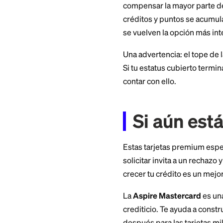
Por qu
vuelve
Las cuentas cambi
incluye bastante má
pagando la cuota d
La misma lógica ap
compensar la mayor 
créditos y puntos s
se vuelven la opció
Una advertencia: el