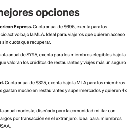
e y el emisor realiza una verificación MLA contra la b
efensa en el momento de la solicitud. Tanto Amex c
utomáticamente para los solicitantes elegibles, así qu
ón aplica mientras te mantengas cubierto.
as mejores opciones
 from American Express.
Cuota anual de $695, exenta
 en servicio activo bajo la MLA. Ideal para: viajeros 
tos de viaje sin cuota que recuperar.
eserve.
Cuota anual de $795, exenta para los miembros
iembros que valoran los créditos de restaurantes y vi