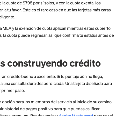
é las tarjetas premium
n obvias
an por completo una vez que la cuota desaparece. La
s de mil dólares en créditos anuales de estado de cuen
e $695, esos créditos son casi puro valor.
lica a la Sapphire Reserve. Sus créditos de hotel y re
parte de la cuota de $795 por sí solos, y con la cuota 
e acumulan a tu favor. Este es el raro caso en que las t
n más inteligente.
 tope de la MLA y la exención de cuota aplican mientra