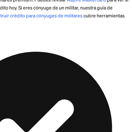
rto termina, la cuota puede regresar, así que confirma 
 estás construyendo cr
mium esperan crédito bueno a excelente. Si tu puntaje a
un rechazo y a una consulta dura desperdiciada. Una tar
es un mejor primer paso.
ard
es una opción para los miembros del servicio al in
a a construir historial de pagos positivo para que pueda
arjetas militares premium. Puedes revisar
Aspire Mast
tá tu crédito hoy. Si eres cónyuge de un militar, nuest