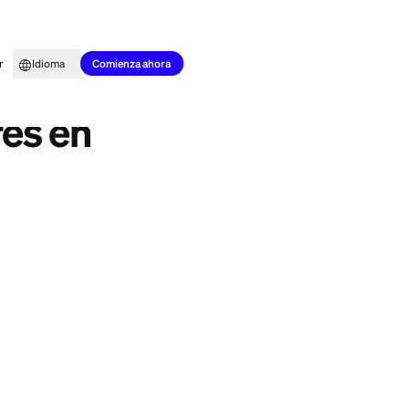
to para todos
Aprender
Idioma
2026)
Comienza ahora
a militares en
nual de $895 y no
rvicemembers Civil
te a las tarjetas
itar.