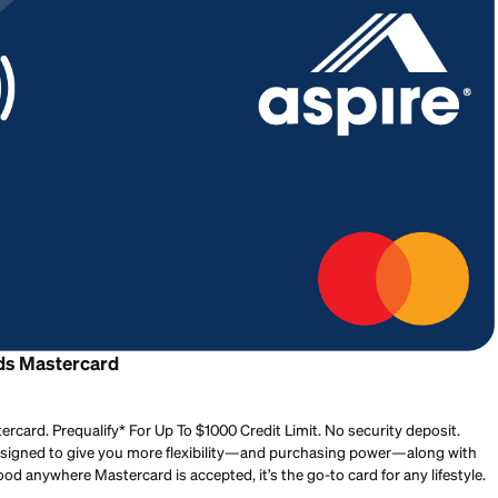
ant an unsecured card
ck Rewards Mastercard