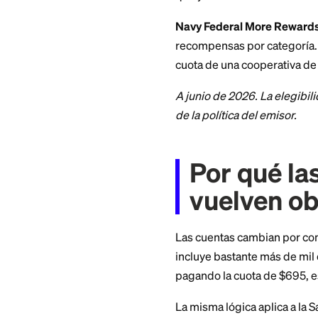
American Express
elegibles. Ideal p
puntos sin pagar la
USAA Eagle Navig
recompensas de via
que ya tienen su 
Navy Federal Mor
recompensas por ca
cuota de una cooper
A junio de 2026. L
de la política del e