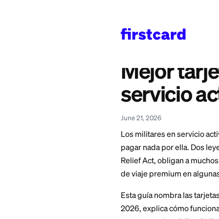
Home
>
Learn
>
Credit 
También disponible en
English
—
Best Credit
Mejor t
servici
June 21, 2026
Los militares en se
pagar nada por ella
Relief Act, obligan
de viaje premium e