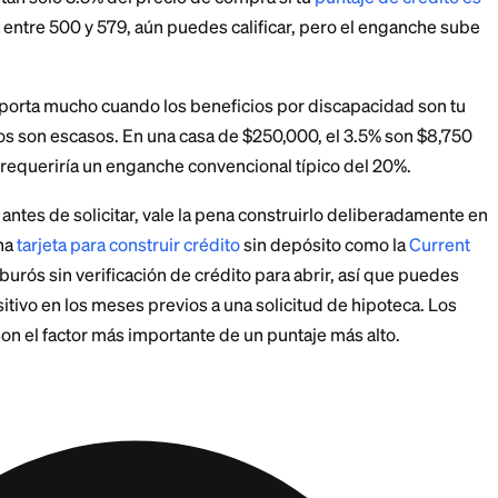
l. Como los beneficios por discapacidad generalmente
 prestamistas pueden incrementar ese ingreso alred
ánto puedes pagar. Un pago mensual de SSDI de $1,630
, podría contarse como cerca de $1,900 para fines de c
itos de enganche y cré
 están diseñados para compradores sin una gran rese
nche de tan solo 3.5% del precio de compra si tu
punt
untaje está entre 500 y 579, aún puedes calificar, pero
l 3.5% importa mucho cuando los beneficios por disc