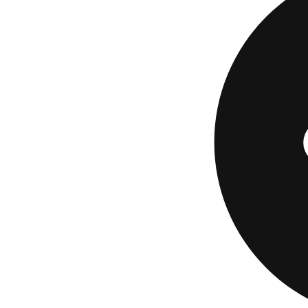
ingreso principal 
en lugar de los $5
Si tu crédito neces
lugar de esperar l
Build Card
reporta 
añadir historial de
pagos a tiempo con