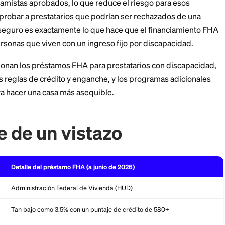
e.
Federal de Vivienda no presta dinero directamente. A
or prestamistas aprobados, lo que reduce el riesgo 
 permite aprobar a prestatarios que podrían ser recha
nal. Ese seguro es exactamente lo que hace que el f
para las personas que viven con un ingreso fijo por di
cómo funcionan los préstamos FHA para prestatarios c
greso, las reglas de crédito y enganche, y los progra
arse para hacer una casa más asequible.
clave de un vistazo