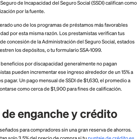
ratan los préstamos F
o por discapacidad
ción de los compradores con discapacidad es si un pr
o ingreso real. Con FHA, lo hacen. Tanto el Ingreso d
) como el Seguro de Incapacidad del Seguro Social (SS
sin penalización por la fuente.
e considerado uno de los programas de préstamos m
discapacidad por esta misma razón. Los prestamistas 
una carta de concesión de la Administración del Segur
s que muestren los depósitos, o tu formulario SSA-10