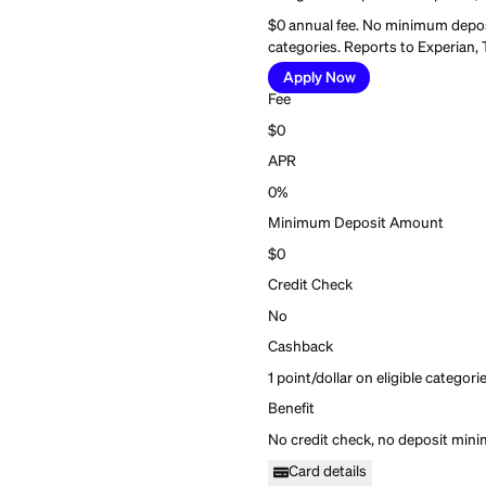
Best for:
Everyday cred
Current Build Ca