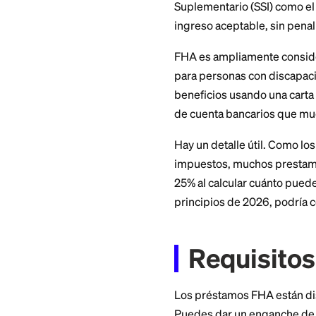
Cómo t
ingres
La mayor preocupa
sus beneficios com
Suplementario (SSI
ingreso aceptable, 
FHA es ampliament
para personas con 
beneficios usando 
de cuenta bancario