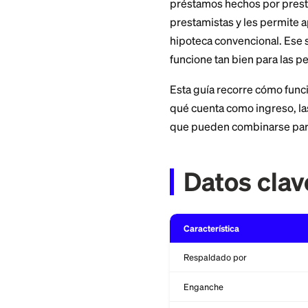
dinero de enganch
La Administración 
préstamos hechos p
prestamistas y les
hipoteca convencio
funcione tan bien 
Esta guía recorre 
qué cuenta como in
que pueden combin
Datos 