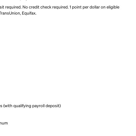
it building
rd