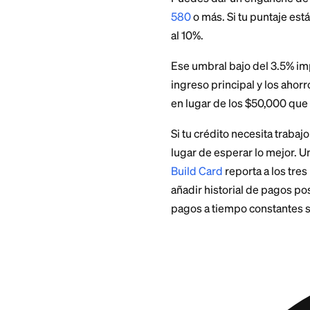
Hay un detalle úti
impuestos, muchos
25% al calcular cu
principios de 2026
Requis
Los préstamos FHA
Puedes dar un enga
580
o más. Si tu p
al 10%.
Ese umbral bajo de