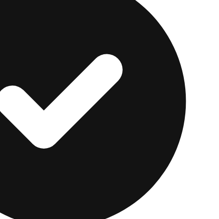
y los ahorros son escasos. En una casa de $250,000, el
0,000 que requeriría un enganche convencional típico 
ita trabajo antes de solicitar, vale la pena construirlo
o mejor. Una
tarjeta para construir crédito
sin depósito
a los tres burós sin verificación de crédito para abrir,
 pagos positivo en los meses previos a una solicitud d
stantes son el factor más importante de un puntaje má