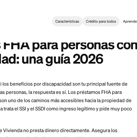
Características
Crédi
ge
>
Préstamos FHA para personas con discapacidad: una guía
:
for Disabled Persons: A 2026 Guide
mos FHA para perso
acidad: una guía 20
a casa si los beneficios por discapacidad son tu prin
ayoría de las personas, la respuesta es sí. Los présta
pacidad son uno de los caminos más accesibles hacia
l programa trata el SSI y el SSDI como ingreso legítim