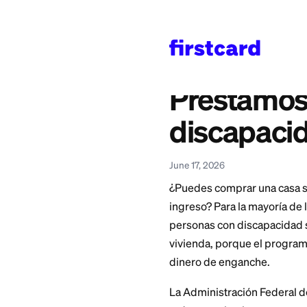
Home
>
Learn
>
Mortga
También disponible en
English
—
FHA Loans 
Présta
discap
June 17, 2026
¿Puedes comprar un
ingreso? Para la m
personas con disca
vivienda, porque e