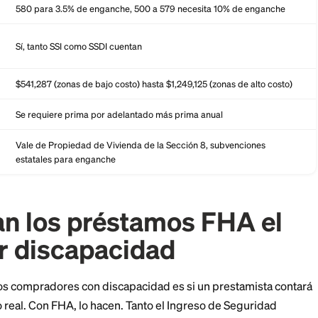
Detalle del préstamo FHA (a junio de 2026)
Administración Federal de Vivienda (HUD)
Tan bajo como 3.5% con un puntaje de crédito de 
 mínimo
580 para 3.5% de enganche, 500 a 579 necesita 
acidad
Sí, tanto SSI como SSDI cuentan
 2026
$541,287 (zonas de bajo costo) hasta $1,249,125 (zo
Se requiere prima por adelantado más prima anua
Vale de Propiedad de Vivienda de la Sección 8, s
 con
estatales para enganche