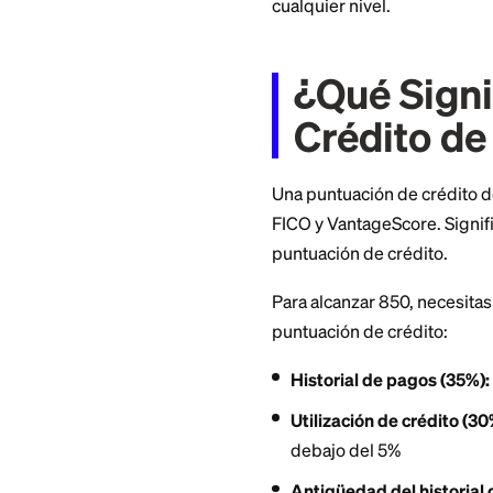
realmente necesita
puntuación perfect
cualquier nivel.
¿Qué S
Crédit
Una puntuación de 
FICO y VantageScor
puntuación de créd
Para alcanzar 850,
puntuación de créd