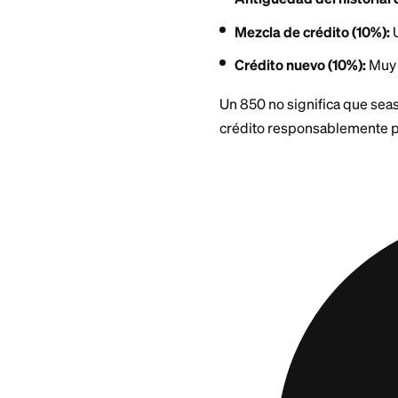
Historial de pag
Utilización de c
debajo del 5%
Antigüedad del h
Mezcla de crédit
Crédito nuevo (
Un 850 no significa
crédito responsab