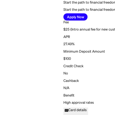
Self Visa® Credit
5
Firstcard rating
Start the path to fina
Start the path to fina