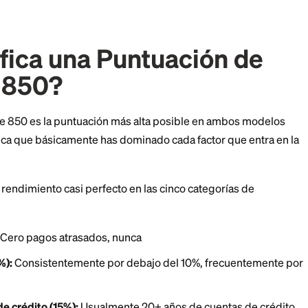
s una. Spoiler: probablemente no. Pero entender qué 
a puede ayudarte a construir hábitos de crédito más i
ignifica una Puntuació
o de 850?
crédito de 850 es la puntuación más alta posible en
e. Significa que básicamente has dominado cada facto
ito.
 necesitas rendimiento casi perfecto en las cinco cate
ito: