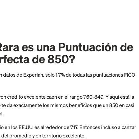
for new customers (first year): $0)
ount