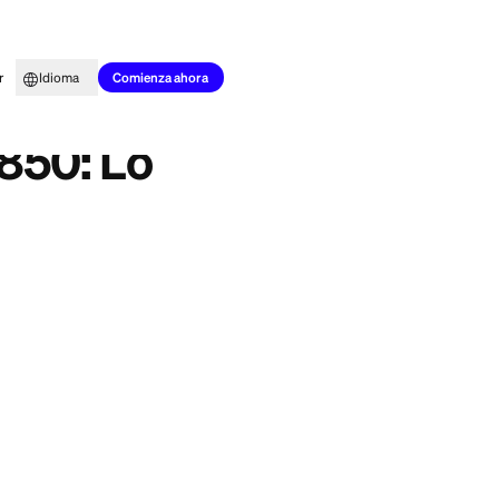
to para todos
Aprender
Idioma
tas Saber
Comienza ahora
ecta de 850: Lo
ito perfecta de
 con archivos de
50. Es si