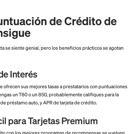
an Rara es una Puntua
o Perfecta de 850?
a. Según datos de Experian, solo 1.7% de todas las 
de 850.
personas con crédito excelente caen en el rango 760-84
ón de 780 te da exactamente los mismos beneficios q