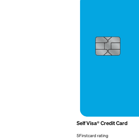
Best for:
Everyday cred
Self Visa® Credit