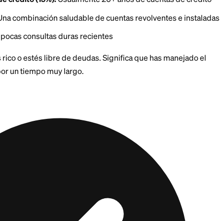
os (35%):
Cero pagos atrasados, nunca
rédito (30%):
Consistentemente por debajo del 10%, f
istorial de crédito (15%):
Usualmente 20+ años de cu
o (10%):
Una combinación saludable de cuentas revolv
10%):
Muy pocas consultas duras recientes
 que seas rico o estés libre de deudas. Significa que 
lemente por un tiempo muy largo.