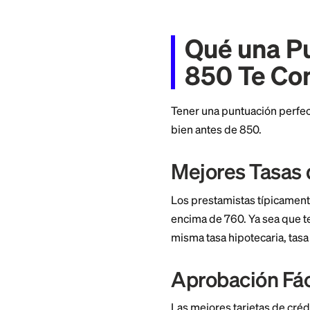
Card details
¿Qué T
Crédit
Extremadamente rar
alcanzan la marca 
La mayoría de las 
cosa: una puntuaci