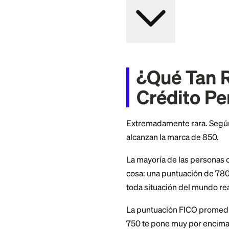
Apply Now
Fee
$25 (Intro annual fee 
APR
27.49%
Minimum Deposit Am
$100
Credit Check
No
Cashback
N/A
Benefit
High approval rates