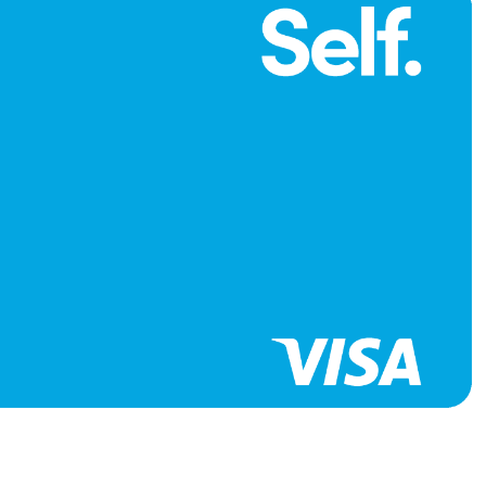
it building
 Card