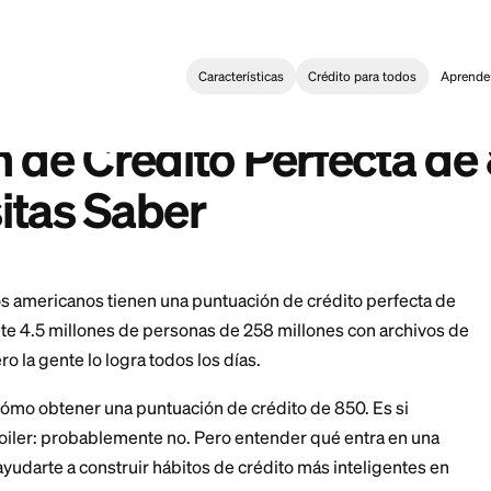
Características
Crédi
Building
>
Puntuación de Crédito Perfecta de 850: Lo Que Necesi
:
0 Credit Score: What You Need to Know
ción de Crédito Perf
cesitas Saber
 1.7% de los americanos tienen una puntuación de créd
imadamente 4.5 millones de personas de 258 millones
sible, pero la gente lo logra todos los días.
o es solo cómo obtener una puntuación de crédito de 8