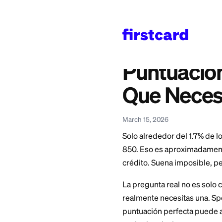
Home
>
Learn
>
Credit 
También disponible en
English
—
Perfect 85
Puntua
Que Ne
March 15, 2026
Solo alrededor del
850. Eso es aprox
crédito. Suena impo
La pregunta real n