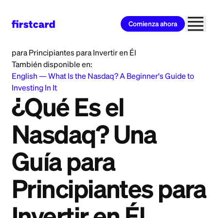
Comienza ahora
Home
>
Learn
>
Investing
>
¿Qué Es el Nasdaq? Una Guía
para Principiantes para Invertir en Él
También disponible en:
English
—
What Is the Nasdaq? A Beginner's Guide to
Investing In It
¿Qué Es el
Nasdaq? Una
Guía para
Principiantes para
Invertir en Él