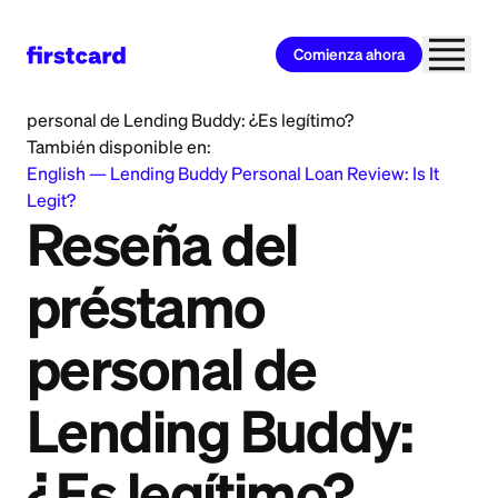
Comienza ahora
Home
>
Learn
>
Personal Loan
>
Reseña del préstamo
personal de Lending Buddy: ¿Es legítimo?
También disponible en:
English
—
Lending Buddy Personal Loan Review: Is It
Legit?
Reseña del
préstamo
personal de
Lending Buddy:
¿Es legítimo?