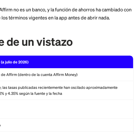
otege tu dinero y las ventajas y desventajas que los r
. Para una mirada más cercana a cómo funciona el pr
onsulta nuestra
reseña completa de Affirm
.
 entrada: Affirm no es un banco, y la función de ahorr
a siempre los términos vigentes en la app antes de abr
clave de un vistazo
Detalles (a julio de 2026)
Ahorros de Affirm (dentro de la cuenta Affirm Money)
Variable; las tasas publicadas recientemente han oscilado a
entre 3.2% y 4.35% según la fuente y la fecha