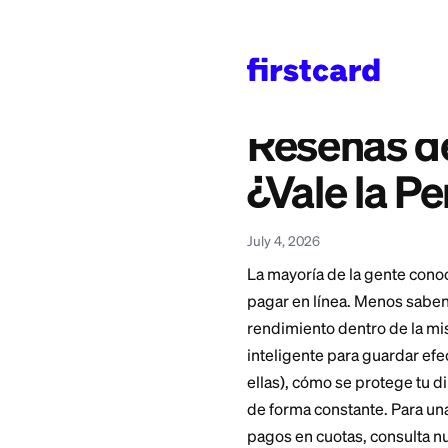
Home
>
Learn
>
Bankin
También disponible en
English
—
Affirm Savi
Reseña
¿Vale 
July 4, 2026
La mayoría de la g
pagar en línea. Me
rendimiento dentro
inteligente para gu