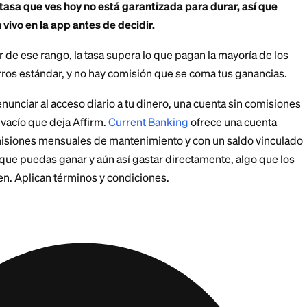
: competitivo pero vari
para considerar los ahorros de Affirm es el rendimient
 el último año han citado tasas en un rango que va de
2% hasta 4.35% de APY, según la fuente y la fecha. E
 ahorros de tasa variable: la tasa se mueve con las co
as de interés y puede cambiar sin mucho aviso. Cualqui
ganancias crecen mediante la capitalización diaria, el
r
cuenta de ahorros de interés compuesto
.
iable, la tasa que ves hoy no está garantizada para d
número en vivo en la app antes de decidir.
mo inferior de ese rango, la tasa supera lo que pagan l
es en ahorros estándar, y no hay comisión que se coma