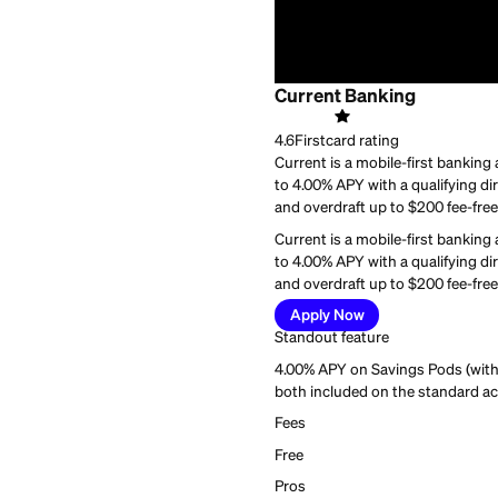
Best for:
People who wa
Current Banking