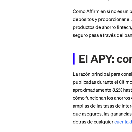
Qué es
Affirm
Affirm lanzó su fu
diseñada para ser s
para ganar un rendi
saldo de ahorros, 
Como Affirm en sí 
depósitos y propor
productos de ahorro
seguro pasa a trav