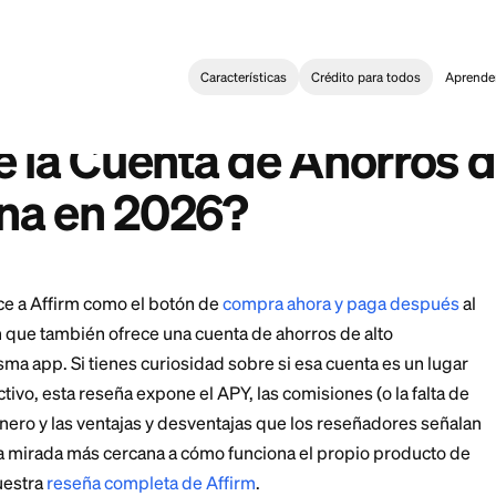
Características
Crédi
g
>
Reseñas de la Cuenta de Ahorros de Affirm: ¿Vale la Pena en
:
ngs Account Reviews: Is It Worth It in 2026?
s de la Cuenta de Ah
la Pena en 2026?
ente conoce a Affirm como el botón de
compra ahora y
nos saben que también ofrece una cuenta de ahorros d
 de la misma app. Si tienes curiosidad sobre si esa cu
ardar efectivo, esta reseña expone el APY, las comision