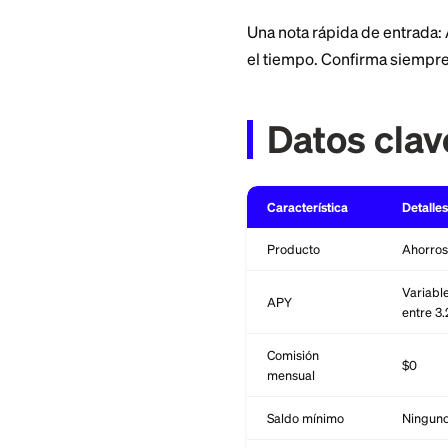
ellas), cómo se pr
de forma constante
pagos en cuotas, c
Una nota rápida de
el tiempo. Confirm
Datos 
Característica
Producto
APY