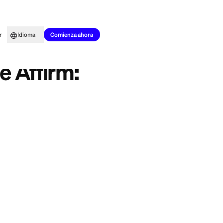
to para todos
Aprender
Idioma
 2026?
Comienza ahora
orros de Affirm:
 paga después
al
e alto
enta es un lugar
es (o la falta de