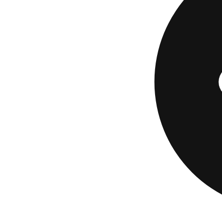
Si quieres rendimie
con tarjeta de débi
enfocada en el móv
a una tarjeta de dé
ahorros de Affirm 