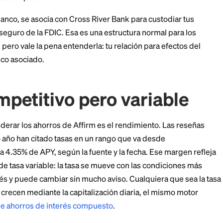
 la cuenta de ahorros 
nción de ahorros en 2020 como parte de la cuenta Affi
encilla: la abres en la app, vinculas un banco externo
miento competitivo. No hay sucursales, ni tarjeta de d
ni escalones complicados.
no es un banco, se asocia con Cross River Bank para cu
cionar el seguro de la FDIC. Esa es una estructura nor
 fintech, pero vale la pena entenderla: tu relación par
és del banco asociado.