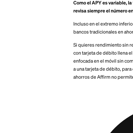
El APY
La razón principal 
publicadas durante
aproximadamente 3.
cómo funcionan los
amplias de las tas
que asegures, las 
detrás de cualquie
Como el APY es var
revisa siempre el 
Incluso en el extre
bancos tradicional