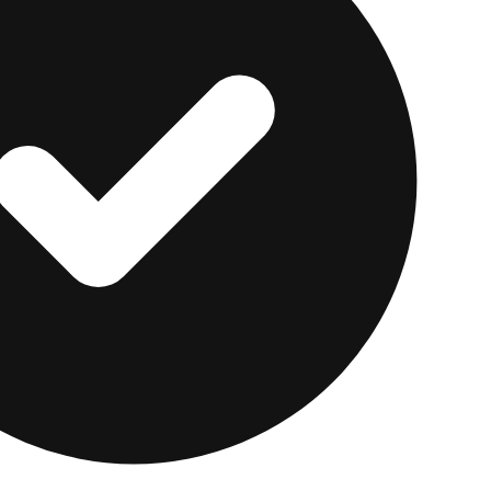
nto sin renunciar al acceso diario a tu dinero, una cu
to llena el vacío que deja Affirm.
Current Banking
ofrec
il sin comisiones mensuales de mantenimiento y con 
bito, para que puedas ganar y aún así gastar directame
no permiten. Aplican términos y condiciones.