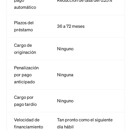
pago
Reducción de tasa del 0.25%
automático
Plazos del
36 a 72 meses
préstamo
Cargo de
Ninguno
originación
Penalización
por pago
Ninguna
anticipado
Cargo por
Ninguno
pago tardío
Velocidad de
Tan pronto como el siguiente
financiamiento
día hábil