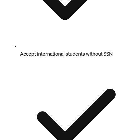
Accept international students without SSN