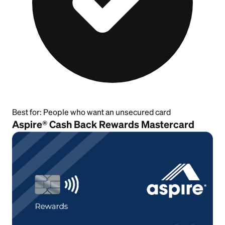
Best for:
People who want an unsecured card
Aspire® Cash Back Rewards Mastercard