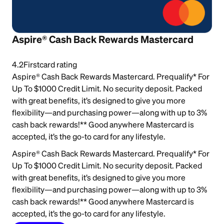
Aspire® Cash Back Rewards Mastercard
4.2
Firstcard rating
Aspire® Cash Back Rewards Mastercard. Prequalify* For
Up To $1000 Credit Limit. No security deposit. Packed
with great benefits, it’s designed to give you more
flexibility—and purchasing power—along with up to 3%
cash back rewards!** Good anywhere Mastercard is
accepted, it’s the go-to card for any lifestyle.
Aspire® Cash Back Rewards Mastercard. Prequalify* For
Up To $1000 Credit Limit. No security deposit. Packed
with great benefits, it’s designed to give you more
flexibility—and purchasing power—along with up to 3%
cash back rewards!** Good anywhere Mastercard is
accepted, it’s the go-to card for any lifestyle.