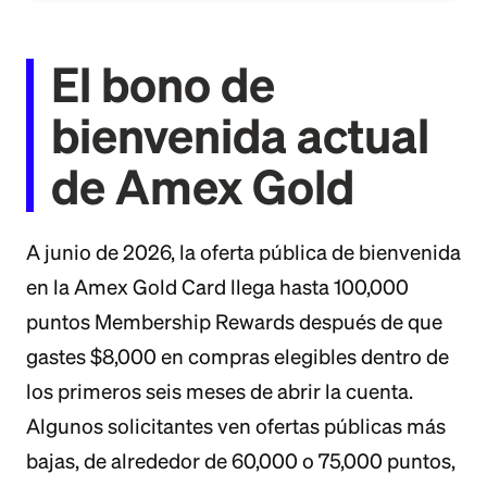
El bono de
bienvenida actual
de Amex Gold
A junio de 2026, la oferta pública de bienvenida
en la Amex Gold Card llega hasta 100,000
puntos Membership Rewards después de que
gastes $8,000 en compras elegibles dentro de
los primeros seis meses de abrir la cuenta.
Algunos solicitantes ven ofertas públicas más
bajas, de alrededor de 60,000 o 75,000 puntos,