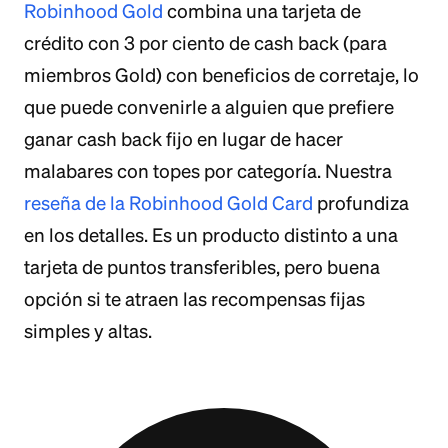
Robinhood Gold
combina una tarjeta de
crédito con 3 por ciento de cash back (para
miembros Gold) con beneficios de corretaje, lo
que puede convenirle a alguien que prefiere
ganar cash back fijo en lugar de hacer
malabares con topes por categoría. Nuestra
reseña de la Robinhood Gold Card
profundiza
en los detalles. Es un producto distinto a una
tarjeta de puntos transferibles, pero buena
opción si te atraen las recompensas fijas
simples y altas.