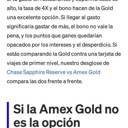
alto, la tasa de 4X y el bono hacen de la Gold
una excelente opción. Si llegar al gasto
significaría gastar de más, el bono no vale la
pena, y los puntos que ganes quedarían
opacados por los intereses y el desperdicio. Si
estás comparando la Gold contra una tarjeta de
viajes de primer nivel, nuestro desglose de
Chase Sapphire Reserve vs Amex Gold
compara las dos frente a frente.
Si la Amex Gold no
es la opción