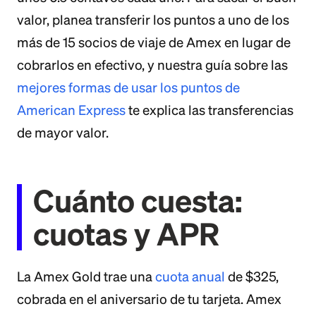
valor, planea transferir los puntos a uno de los
más de 15 socios de viaje de Amex en lugar de
cobrarlos en efectivo, y nuestra guía sobre las
mejores formas de usar los puntos de
American Express
te explica las transferencias
de mayor valor.
Cuánto cuesta:
cuotas y APR
La Amex Gold trae una
cuota anual
de $325,
cobrada en el aniversario de tu tarjeta. Amex