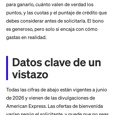
para ganarlo, cuánto valen de verdad los
puntos, y las cuotas y el puntaje de crédito que
debes considerar antes de solicitarla. El bono
es generoso, pero solo si encaja con cómo
gastas en realidad.
Datos clave de un
vistazo
Todas las cifras de abajo están vigentes a junio
de 2026 y vienen de las divulgaciones de
American Express. Las ofertas de bienvenida
varían según el solicitante, y puede que no seas