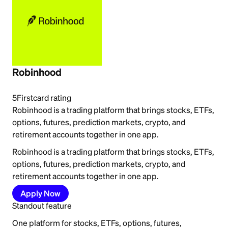
Robinhood
5
Firstcard rating
Robinhood is a trading platform that brings stocks, ETFs,
options, futures, prediction markets, crypto, and
retirement accounts together in one app.
Robinhood is a trading platform that brings stocks, ETFs,
options, futures, prediction markets, crypto, and
retirement accounts together in one app.
Apply Now
Standout feature
One platform for stocks, ETFs, options, futures,