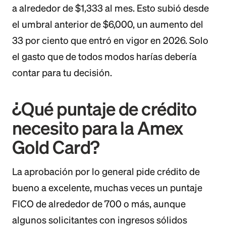
a alrededor de $1,333 al mes. Esto subió desde
el umbral anterior de $6,000, un aumento del
33 por ciento que entró en vigor en 2026. Solo
el gasto que de todos modos harías debería
contar para tu decisión.
¿Qué puntaje de crédito
necesito para la Amex
Gold Card?
La aprobación por lo general pide crédito de
bueno a excelente, muchas veces un puntaje
FICO de alrededor de 700 o más, aunque
algunos solicitantes con ingresos sólidos