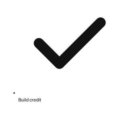
Build credit