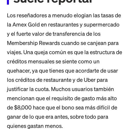
Los reseñadores a menudo elogian las tasas de
la Amex Gold en restaurantes y supermercado
y el fuerte valor de transferencia de los
Membership Rewards cuando se canjean para
viajes. Una queja común es que la estructura de
créditos mensuales se siente como un
quehacer, ya que tienes que acordarte de usar
los créditos de restaurante y de Uber para
justificar la cuota. Muchos usuarios también
mencionan que el requisito de gasto más alto
de $8,000 hace que el bono sea más difícil de
ganar de lo que era antes, sobre todo para
quienes gastan menos.