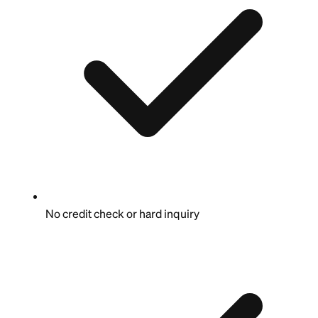
No credit check or hard inquiry