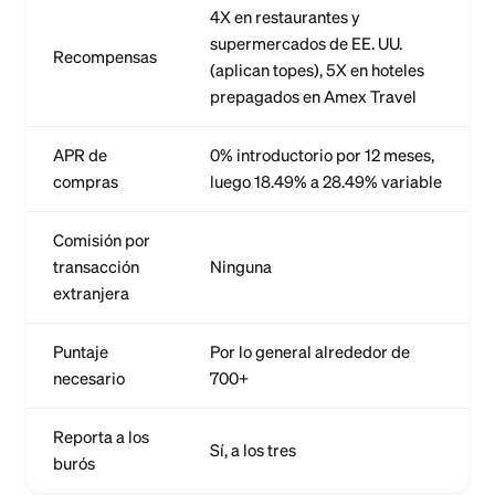
4X en restaurantes y
supermercados de EE. UU.
Recompensas
(aplican topes), 5X en hoteles
prepagados en Amex Travel
APR de
0% introductorio por 12 meses,
compras
luego 18.49% a 28.49% variable
Comisión por
transacción
Ninguna
extranjera
Puntaje
Por lo general alrededor de
necesario
700+
Reporta a los
Sí, a los tres
burós