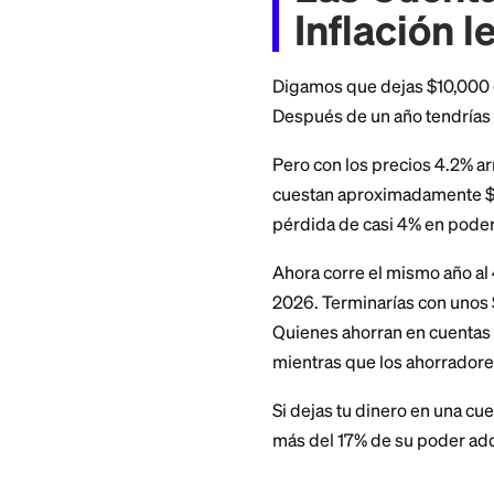
inflación. Cuando l
es negativo, y tus
Las Cu
Inflac
Digamos que dejas
Después de un año
Pero con los preci
cuestan aproximada
pérdida de casi 4%