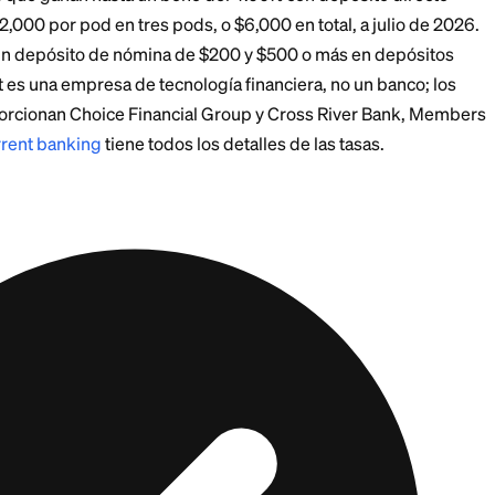
ransfiere una cantidad fija cada día de pago para que e
os precios aprietan.
o de emergencia
líquido.
De tres a seis meses de gast
as usar al instante, no guardados bajo llave.
na vez al año.
Los APY son variables y pueden bajar si
cuenta siga siendo competitiva.
ahorros puede garantizar un rendimiento real positivo
pérdida garantizada en una pelea justa.
entas que Pagan Más: 
me