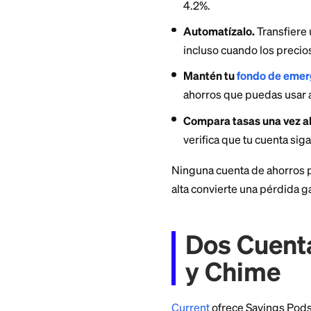
de cero incluso cua
Los bancos en línea
financiar, muchos 
inflación que tien
Cómo M
Delante
Cámbiate a un
4.50% APY a prin
4.2%.