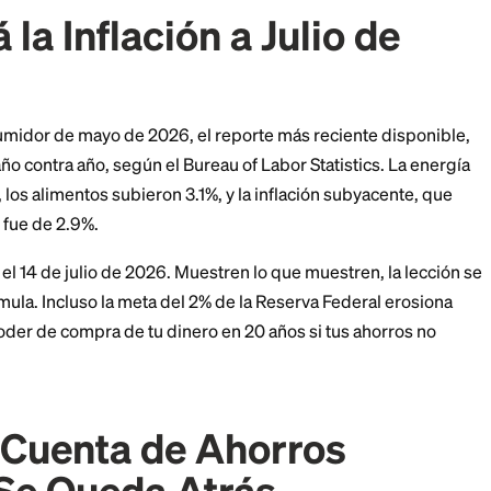
o año al 4.50% APY, la mejor tasa disponible a princip
con unos $10,450, ligeramente por encima de la etique
n cuentas de alto rendimiento más o menos mantuviero
ahorradores promedio se quedaron atrás.
en una cuenta casi en cero durante cinco años a este r
poder adquisitivo.
stá la Inflación a Juli
os al Consumidor de mayo de 2026, el reporte más reci
 arriba año contra año, según el Bureau of Labor Stati
on 23.5%, los alimentos subieron 3.1%, y la inflación 