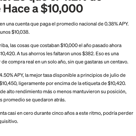
a inflación corre más caliente que tu tasa de interés, t
 ahorros pierden terreno incluso mientras generan inte
entas: Lo que el 4.2% 
ión le Hace a $10,000
 $10,000 en una cuenta que paga el promedio naciona
 tendrías unos $10,038.
os 4.2% arriba, las cosas que costaban $10,000 el año
mente $10,420. A tus ahorros les faltaron unos $382.
 en poder de compra real en un solo año, sin que gast