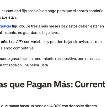
ndo la inflación se dispara.
 y las fintech voltean esa ecuación. Sin redes de sucu
pagan 10 veces el promedio nacional o más. La mayor d
e la mayoría de los ahorradores es simplemente mover 
antener Tus Ahorros 
 de la Inflación
a
cuenta de alto rendimiento
.
Las mejores tasas llegaro
cipios de julio de 2026, por encima de la inflación gen