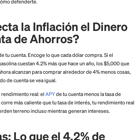
ecta la inflación el dinero de tu cuenta de ahorros ex
ero lo que ese saldo puede comprar, sí. Aquí están las
de 2026 y cómo defenderte.
Afecta la Inflación el 
Cuenta de Ahorros?
a dólares de tu cuenta. Encoge lo que cada dólar compra
enta y la gasolina cuestan 4.2% más que hace un año, 
no pasado ahora alcanzan para comprar alrededor de 
n tu estado de cuenta se vea igual.
rta es tu rendimiento real: el
APY
de tu cuenta menos