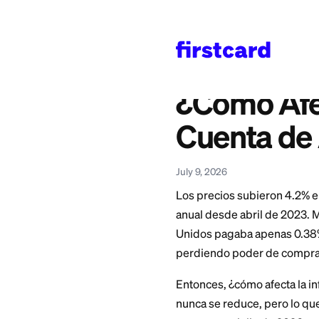
Home
>
Learn
>
Bankin
También disponible en
English
—
How Does I
¿Cómo A
Cuenta
July 9, 2026
Los precios subier
anual desde abril 
Unidos pagaba apen
perdiendo poder de