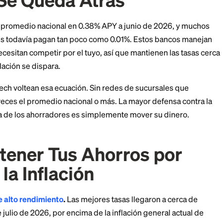
y energía, fue de 2.9%.
io llegan el 14 de julio de 2026. Muestren lo que muest
ión se acumula. Incluso la meta del 2% de la Reserva F
rcio del poder de compra de tu dinero en 20 años si tu
é la Cuenta de Ahorro
io Se Queda Atrás
sa de ahorro promedio nacional en 0.38% APY a junio d
les grandes todavía pagan tan poco como 0.01%. Esto
os y no necesitan competir por el tuyo, así que mantie