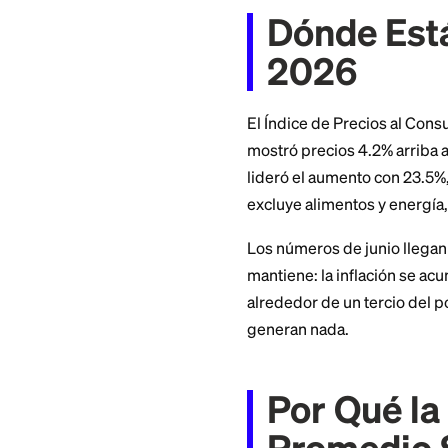
Ahora corre el mism
2026. Terminarías 
Quienes ahorran e
mientras que los 
Si dejas tu dinero 
más del 17% de su 
Dónde E
2026
El Índice de Preci
mostró precios 4.2%
lideró el aumento c