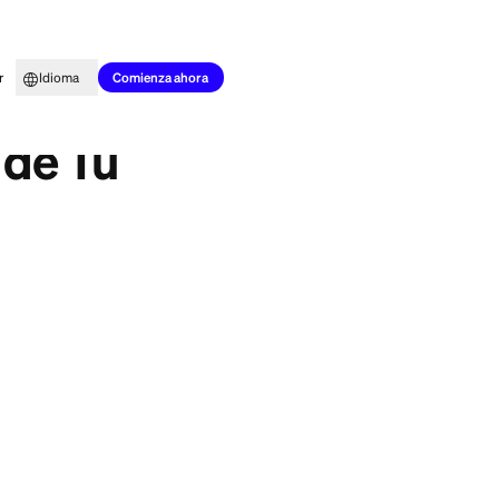
to para todos
Aprender
Idioma
?
Comienza ahora
l Dinero de Tu
26, el mayor salto
o en Estados
dio, está