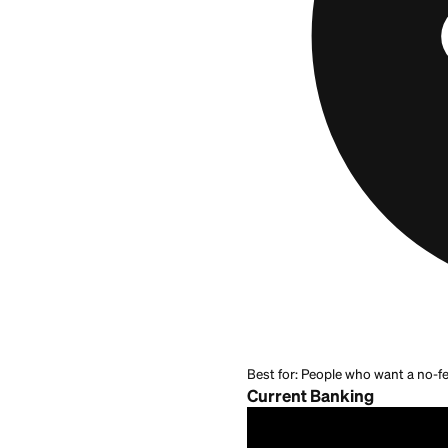
Current
ofrece Sav
calificado, aplicad
Calificar requiere
elegibles en 35 dí
servicios bancario
FDIC. Nuestra
rese