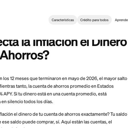
Características
Crédi
g
>
¿Cómo Afecta la Inflación el Dinero de Tu Cuenta de Ahorros
:
nflation Impact the Money in Your Savings Account?
fecta la Inflación e
 de Ahorros?
on 4.2% en los 12 meses que terminaron en mayo de 20
de 2023. Mientras tanto, la cuenta de ahorros promedi
as 0.38% APY. Si tu dinero está en una cuenta prome
 compra en silencio todos los días.