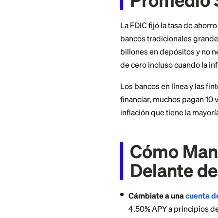
excluye alimentos 
Los números de jun
mantiene: la inflac
alrededor de un te
generan nada.
Por Qu
Promed
La FDIC fijó la ta
bancos tradiciona
billones en depósit