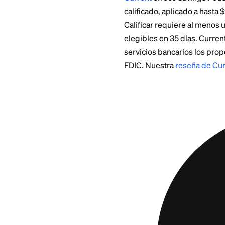
Automatízalo.
T
incluso cuando l
Mantén tu
fond
ahorros que pued
Compara tasas u
verifica que tu 
Ninguna cuenta de 
alta convierte una 
Dos Cu
y Chi