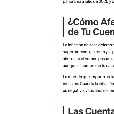
Entonces, ¿cómo af
nunca se reduce, p
panorama a julio 
¿Cómo 
de Tu 
La inflación no sac
supermercado, la r
ahorraste el vera
aunque el número e
La medida que impo