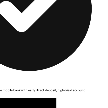
ings Pods que ganan hasta un bono del 4.00% con dep
o a hasta $2,000 por pod en tres pods, o $6,000 en total
 al menos un depósito de nómina de $200 y $500 o má
as. Current es una empresa de tecnología financiera, n
s los proporcionan Choice Financial Group y Cross R
ña de Current banking
tiene todos los detalles de las 