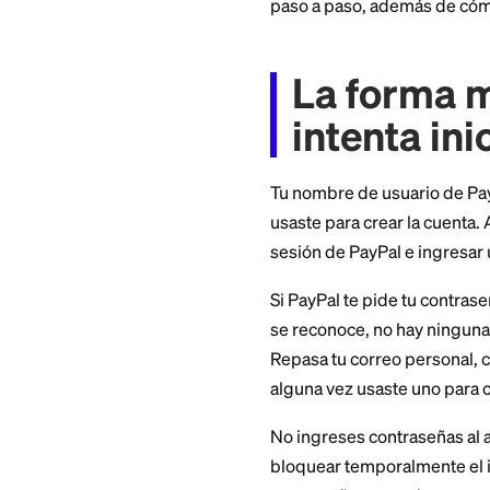
electrónico, así qu
de los años. Aquí 
paso a paso, adem
La for
intenta
Tu nombre de usuar
usaste para crear l
sesión de PayPal e
Si PayPal te pide t
se reconoce, no ha