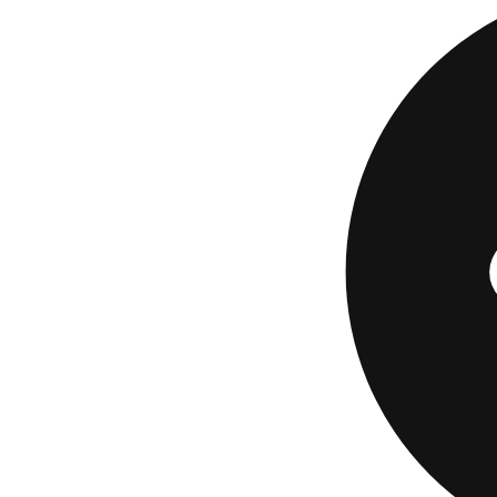
impor
PayPal es un lugar 
tener un cheque de
dinero del día a dí
corriente
sin cuota
Current
es una apli
mínimo. Los miemb
antes, ganar hast
sin comisiones. Es
en una aplicación 