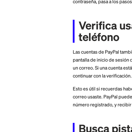
Repasa tu correo pe
alguna vez usaste
No ingreses contra
bloquear temporalm
contraseña, pasa a
Verifi
teléfo
Las cuentas de Pay
pantalla de inicio
un correo. Si una 