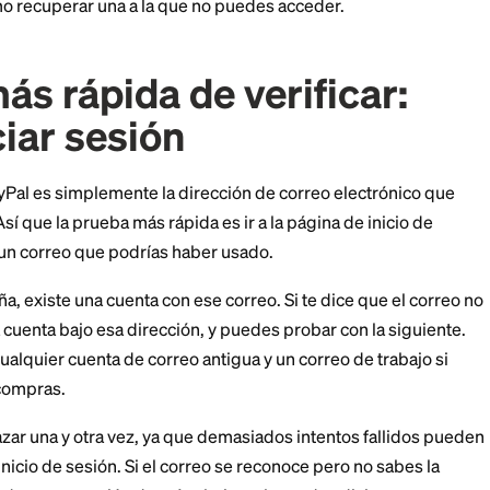
e verificar suele reducirse a probar los correos que has
te explicamos exactamente cómo saber si tienes una c
ás de cómo recuperar una a la que no puedes acceder
ma más rápida de verifi
 iniciar sesión
io de PayPal es simplemente la dirección de correo e
a cuenta. Así que la prueba más rápida es ir a la página
 ingresar un correo que podrías haber usado.
u contraseña, existe una cuenta con ese correo. Si te di
y ninguna cuenta bajo esa dirección, y puedes probar c