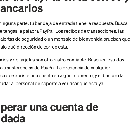
ificación.
cuerdas haberte registrado en tu teléfono pero no pued
Pal puede enviar un código de seguridad por mensaje 
 y recibir ese código confirma que existe una cuenta.
pistas de PayPal en tu 
ros bancarios
o te lleva a ninguna parte, tu bandeja de entrada tiene 
correo que tengas la palabra PayPal. Los recibos de tr
pago, las alertas de seguridad o un mensaje de bien
 revelan bajo qué dirección de correo está.