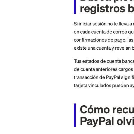
continuar con la ver
Esto es útil si re
correo usaste. Pay
número registrado,
Busca 
regist
Si iniciar sesión n
en cada cuenta de 
confirmaciones de 
existe una cuenta y