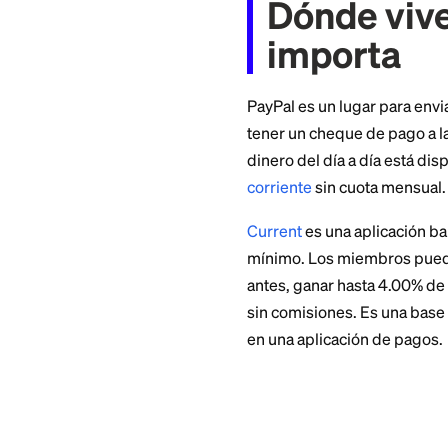
enviará un código d
Si olvidaste qué co
de inicio de sesión
nombre de usuario
registrado, número
recibir mensajes e
Si nada de eso func
verificar tu ident
bancaria vinculada,
Dónde 