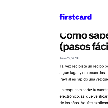
Home
>
Learn
>
Bankin
También disponible en
English
—
How to Chec
Cómo s
(pasos 
June 17, 2026
Tal vez recibiste u
algún lugar y no re
PayPal es rápido 
La respuesta corta: