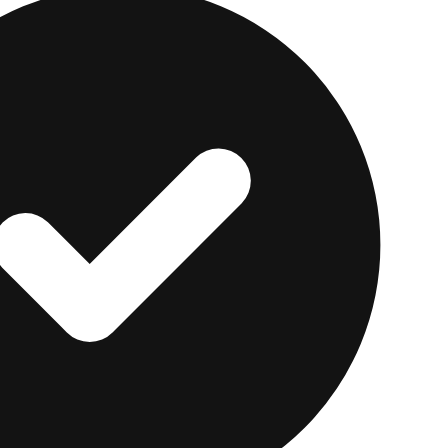
ta
para enviar y recibir dinero, pero no es un banco, y n
 pago a largo plazo. Si buscar una cuenta antigua te r
a está disperso, puede valer la pena anclarlo en una v
 mensual.
cación bancaria centrada en lo móvil, sin cuota mensua
ros pueden recibir sus cheques de depósito directo 
a 4.00% de APY con un
depósito directo
calificado y so
 una base limpia para el dinero que de otro modo deja
de pagos.