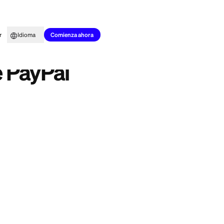
to para todos
Aprender
Idioma
Comienza ahora
enta de PayPal
to de pagar en
es una cuenta de
 correo