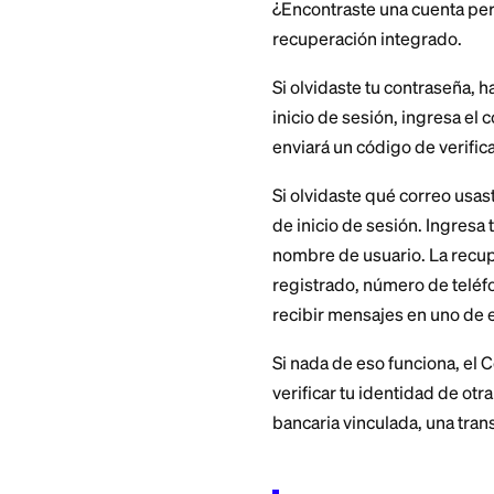
Tus estados de cuen
de cuenta anterior
transacción de Pay
tarjeta vinculados 
Cómo r
PayPal
¿Encontraste una 
recuperación inte
Si olvidaste tu con
inicio de sesión, i