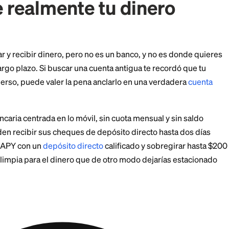
e verificación o un enlace de restablecimiento a tu cor
rreo usaste, usa la opción "¿Olvidaste tu correo electr
. Ingresa tu nombre y apellido y continúa, y PayPal pue
. La recuperación generalmente depende del acceso a
 de teléfono o preguntas de seguridad, así que aseg
n uno de ellos antes de empezar.
iona, el Centro de Ayuda y el servicio al cliente de P
idad de otra manera. Prepárate para confirmar detalles
 una transacción reciente o tu dirección.
vive realmente tu dine