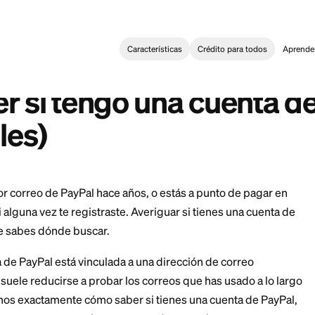
Características
Crédi
g
>
Cómo saber si tengo una cuenta de PayPal (pasos fáciles)
:
k If I Have a PayPal Account (Easy Steps)
aber si tengo una cu
fáciles)
n recibo por correo de PayPal hace años, o estás a pun
cuerdas si alguna vez te registraste. Averiguar si tien
una vez que sabes dónde buscar.
 tu cuenta de PayPal está vinculada a una dirección de