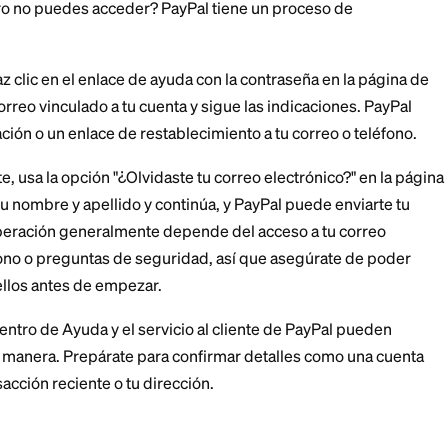
ta bancarios y de tarjetas son otro rastro confiable. 
es cargos o transferencias de PayPal. La presencia de 
Pal significa que abriste una cuenta en algún momento,
pueden ayudar al personal de soporte a verificar que e
ecuperar una cuenta 
 olvidada
cuenta pero no puedes acceder? PayPal tiene un proc
grado.
traseña, haz clic en el enlace de ayuda con la contraseñ
ngresa el correo vinculado a tu cuenta y sigue las indic