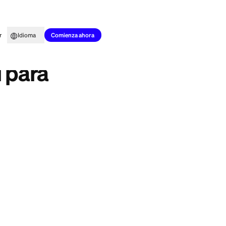
to para todos
Aprender
Idioma
 Una guía
Comienza ahora
ersonal para
interés sigue
da. Ahora te
ara pagar deudas?
a algunas personas