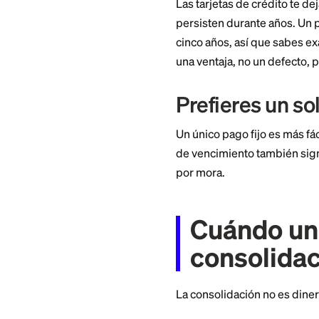
por encima del 20 p
significativamente 
lo largo de la vid
APR varían según la 
Quieres un
Las tarjetas de cr
persisten durante 
cinco años, así qu
una ventaja, no un
Prefieres 