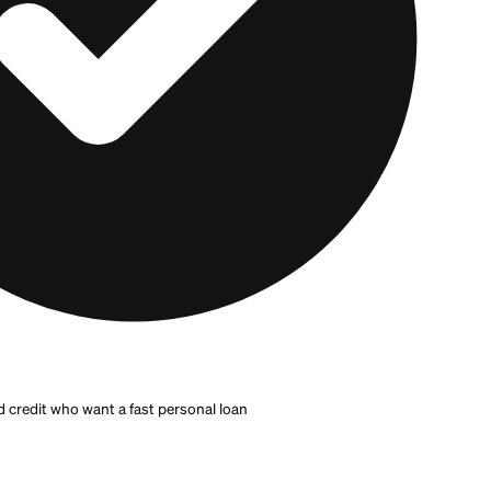
s en línea te permiten revisar tu tasa estimada con u
fecta tu puntaje.
Upstart
, por ejemplo, considera facto
tradicional, lo que puede ayudar a algunos prestatario
su puntaje por sí solo sugeriría, útil si la deuda pasada