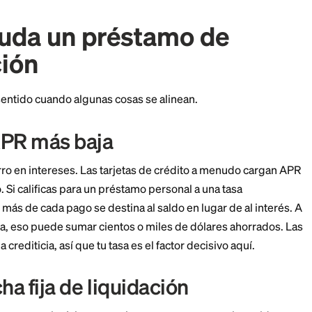
 más baja.
r cinco fechas de vencimiento y cinco tasas de interés
dación. Esa claridad por sí sola ayuda a algunas perso
 ayuda un préstamo d
idación
iene más sentido cuando algunas cosas se alinean.
una APR más baja
es el ahorro en intereses. Las tarjetas de crédito a 