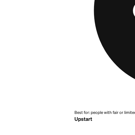
Muchos prestamista
de crédito que no a
puntaje de crédito 
más justa de la que 
dañado tu crédito.