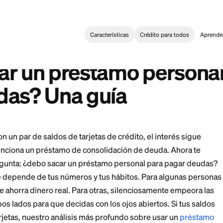
Características
Crédi
l Loan
>
¿Debo sacar un préstamo personal para pagar deudas?
:
ke a Personal Loan to Pay Off Debt? A Guide
sacar un préstamo p
deudas? Una guía
bares con un par de saldos de tarjetas de crédito, el 
lguien menciona un préstamo de consolidación de deu
n una pregunta: ¿debo sacar un préstamo personal p
ta es que depende de tus números y tus hábitos. Par