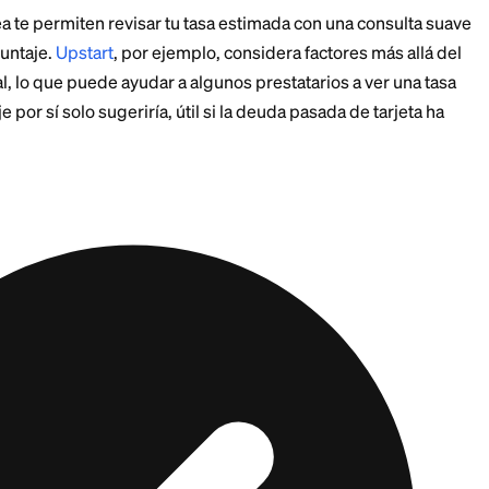
La consolidación solo funciona si dejas de agregar deud
ue ahí, el préstamo trata el síntoma y no la causa.
comparar APR de la f
ta
importa es la tasa de porcentaje anual, porque integra
las comisiones. Si la distinción es confusa, nuestra e
 APR
desglosa por qué la APR es la cifra que realment
 tu préstamo nuevo contra la APR promedio ponderad
 Si la APR del préstamo es claramente más baja, la c
es similar o más alta, el préstamo principalmente te c