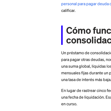
es una jugada inte
cosas. Esta guía e
están específicame
personal para paga
calificar.
Cómo f
consol
Un préstamo de co
para pagar otras d
una suma global, l
mensuales fijas dur