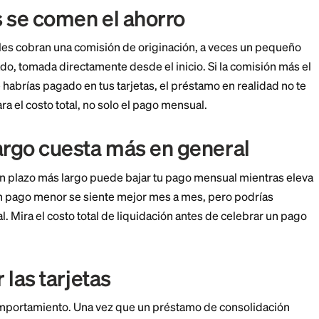
 es más fácil de presupuestar que varios pagos variab
bién significa menos oportunidades de olvidar una y 
o un préstamo de
idación no ayuda
 es dinero gratis, y puede salir mal. Atento a estas tr
iones se comen el ahorro
personales cobran una comisión de originación, a v
to prestado, tomada directamente desde el inicio. Si 