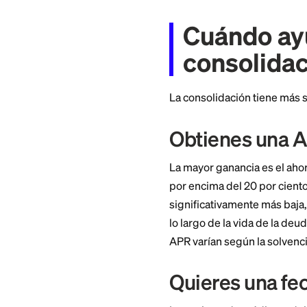
una tasa de interés
En lugar de rastrea
una fecha de liqui
en curso.
Cuándo
consol
La consolidación t
Obtienes 
La mayor ganancia 