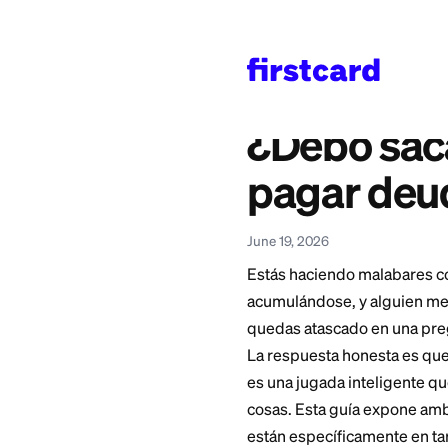
Home
>
Learn
>
Persona
También disponible en
English
—
Should I Ta
¿Debo 
pagar 
June 19, 2026
Estás haciendo mala
acumulándose, y a
quedas atascado e
La respuesta hones