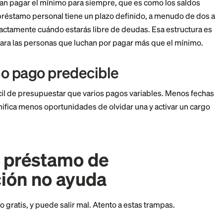
or ciento. Si calificas para un préstamo personal a una
más baja, más de cada pago se destina al saldo en luga
a de la deuda, eso puede sumar cientos o miles de dóla
solvencia crediticia, así que tu tasa es el factor decisi
a fecha fija de liquidación
édito te dejan pagar el mínimo para siempre, que es co
años. Un préstamo personal tiene un plazo definido, 
e sabes exactamente cuándo estarás libre de deudas. E
 defecto, para las personas que luchan por pagar más 
un solo pago predecible