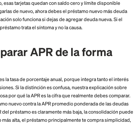
de lo que habrías pagado en tus tarjetas, el préstamo 
re compara el costo total, no solo el pago mensual.
más largo cuesta más en gene
durante un plazo más largo puede bajar tu pago mens
ue pagas. Un pago menor se siente mejor mes a mes, pe
s al final. Mira el costo total de liquidación antes de
llenar las tarjetas
esgo de comportamiento. Una vez que un préstamo de 
s de crédito, esas tarjetas quedan con saldo cero y lími
ezas a cargarlas de nuevo, ahora debes el préstamo 