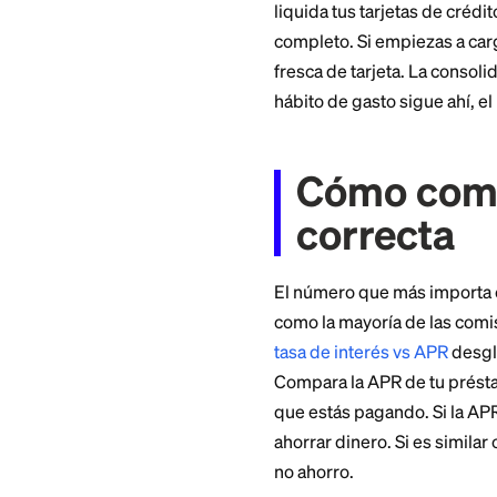
interés cuesta más 
ahorra nada. Siemp
Un plazo 
Extender un saldo 
el interés total q
terminar pagando má
más bajo.
Vuelves a 
Este es el gran ri
liquida tus tarjeta
completo. Si empi