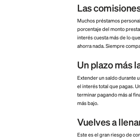
Un único pago fijo
de vencimiento tam
por mora.
Cuánd
consol
La consolidación no
Las comis
Muchos préstamos 
porcentaje del mon