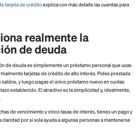
ligente que ahorra dinero real. Para otras, silenciosa
xpone ambos lados para que decidas con los ojos abiert
nte en tarjetas, nuestro análisis más profundo sobre 
r deuda de tarjeta de crédito
explica con más detalle 
unciona realmente la
idación de deuda
nsolidación de deuda es simplemente un préstamo p
eudas, normalmente tarjetas de crédito de alto interés
iquidas los saldos, y luego pagas el único préstamo n
ante un plazo establecido. El atractivo es la simplicid