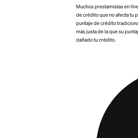
fresca de tarjeta. 
hábito de gasto sig
Cómo 
correc
El número que más 
como la mayoría de 
tasa de interés vs
Compara la APR de
que estás pagando.
ahorrar dinero. Si 
no ahorro.