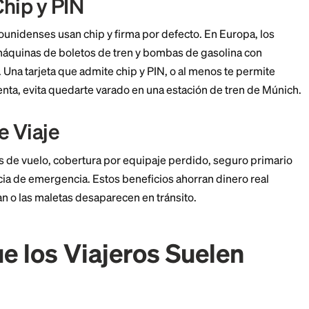
alyzes your credit report in depth and gives you tailored, action
ess plus monitoring and alerts
re