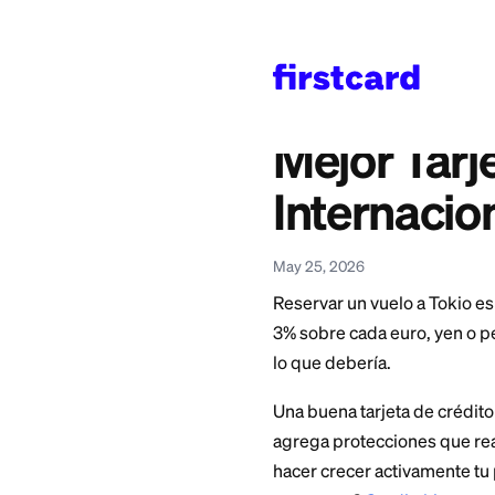
Home
>
Learn
>
All Cat
También disponible en
English
—
Best Credit
Mejor T
Intern
May 25, 2026
Reservar un vuelo a
3% sobre cada euro
lo que debería.
Una buena tarjeta d