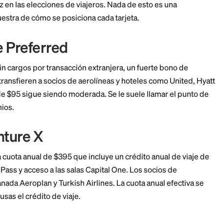
 de Chip y PIN
etas estadounidenses usan chip y firma por defecto. En
os como máquinas de boletos de tren y bombas de gas
en un PIN. Una tarjeta que admite chip y PIN, o al men
para tu cuenta, evita quedarte varado en una estación 
nes de Viaje
a retrasos de vuelo, cobertura por equipaje perdido,
 y asistencia de emergencia. Estos beneficios ahorran 
se cancelan o las maletas desaparecen en tránsito.