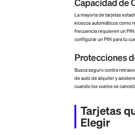
Apply Now
Standout feature
AI Credit Coach. AI an
your score.
Fees
Free
Pros
Free credit report acc
Cons
No credit repair featu
Details