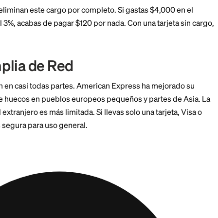
s por Transacción Extranjera
Un cargo por transacción extranjera es un cobro, usual
r compra procesada fuera de Estados Unidos. Aplica y
 o compres en un sitio web extranjero desde tu sofá.
 de viaje eliminan este cargo por completo. Si gastas 
tarjeta del 3%, acabas de pagar $120 por nada. Con una
n Amplia de Red
se aceptan en casi todas partes. American Express ha
o aún tiene huecos en pueblos europeos pequeños y p
ver en el extranjero es más limitada. Si llevas solo una 