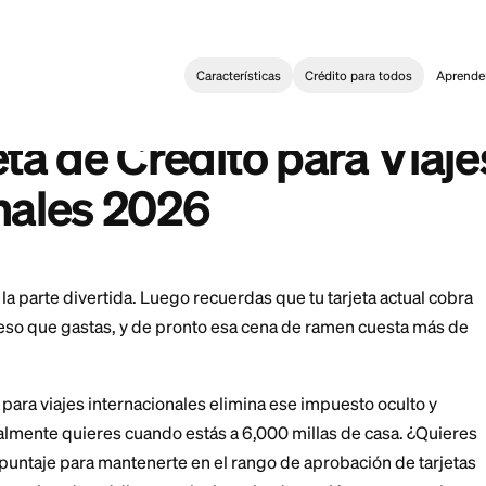
Características
Crédi
egories
>
Mejor Tarjeta de Crédito para Viajes Internacionales 20
:
 Card for International Travel: 2026 Guide
arjeta de Crédito pa
acionales 2026
 Tokio es la parte divertida. Luego recuerdas que tu ta
, yen o peso que gastas, y de pronto esa cena de ra
e crédito para viajes internacionales elimina ese impu