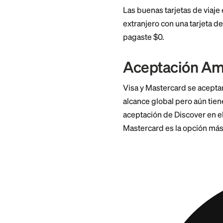
Sin Cargo
Esta es la grande. 
3%, sobre cualquie
tarjeta en persona
Las buenas tarjetas
extranjero con una 
pagaste $0.
Aceptació
Visa y Mastercard 
alcance global per
aceptación de Disco