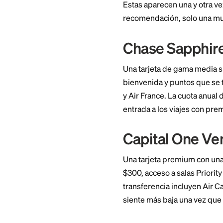
Capacidad
La mayoría de tarj
kioscos automátic
frecuencia requier
configurar un PIN 
Proteccio
Busca seguro contr
de auto de alquiler
cuando los vuelos 