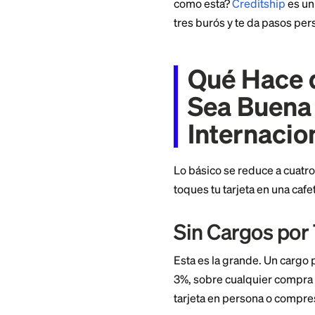
agrega proteccione
hacer crecer activ
como esta?
Credit
tres burós y te da
Qué Ha
Sea Bu
Intern
Lo básico se reduce
toques tu tarjeta en