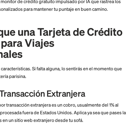
s que realmente quieres cuando estás a 6,000 millas
amente tu puntaje para mantenerte en el rango de apro
ship
es un monitor de crédito gratuito impulsado por IA
 pasos personalizados para mantener tu puntaje en bu
ce que una Tarjeta de 
ena para Viajes
acionales
 a cuatro características. Si falta alguna, lo sentirás 
 una cafetería parisina.