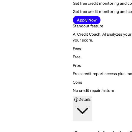
Creditship
5
Firstcard rating
Get free credit monito
Get free credit monito