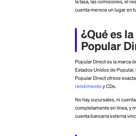
datos de la FDIC.
Eso sí, las tasas a
la tasa, las comisi
cuenta merece un l
¿Qué e
Popula
Popular Direct es l
Estados Unidos de 
Popular Direct of
rendimiento
y CDs