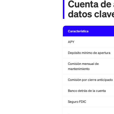
No hay sucursales,
completamente en l
cuenta bancaria ex
Cuenta
datos 
Característica
APY
Depósito mínimo de