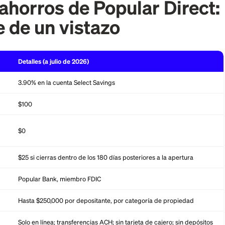
 ni cuentas de cheques, ni tarjetas de débito. Abres y 
ínea, y mueves tu dinero por transferencia electróni
terna vinculada.
 de ahorros de Popular
clave de un vistazo
Detalles (a julio de 2026)
3.90% en la cuenta Select Savings
 apertura
$100