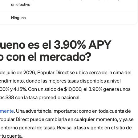
de
$0
 anticipado
$25 si cierras dentro de los 180 días posteriores 
cuenta
Popular Bank, miembro FDIC
Hasta $250,000 por depositante, por categoría
Solo en línea; transferencias ACH; sin tarjeta de 
en efectivo
de cheques
Ninguna
an bueno es el 3.90% 