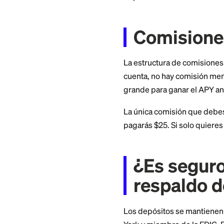
compa
Con 3.90% APY a pr
mercado de ahorro 
nacional se agrupa
$390 en un año, co
El interés se capit
ahorros, la tasa e
ha movido antes jun
Popular Direct ante
Comis