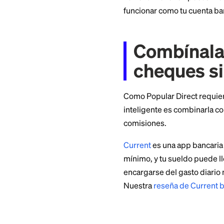
Necesitas tener ya
fondear la tuya, as
No hay cuenta de 
Popular Direct no p
punto.
El mínimo de $100 
pero varias cuenta
¿Para 
Popular Direct fun
les gusta, quieren 