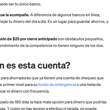
co nacional.
mpresa matriz, tiene más de 130 años operando y es una
ncieras más grandes que atienden a Puerto Rico, ademá
tinental. No se trata de una startup cuidando tu diner
era una marca digital ligera para atraer depósitos.
sventajas que debes c
ectivo en absoluto.
La cuenta no incluye tarjeta de caj
irar efectivo
directamente ni depositar efectivo. Todo
trónica hacia y desde una cuenta vinculada, lo que pue