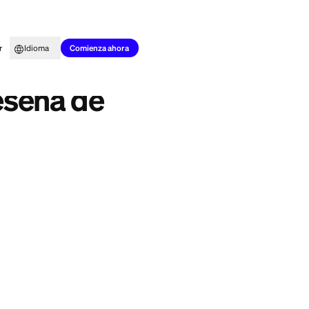
to para todos
Aprender
Idioma
nes
Comienza ahora
ount: Reseña de
 nacional suena a
e julio de 2026, la
t Savings account)
a el 0.38% según