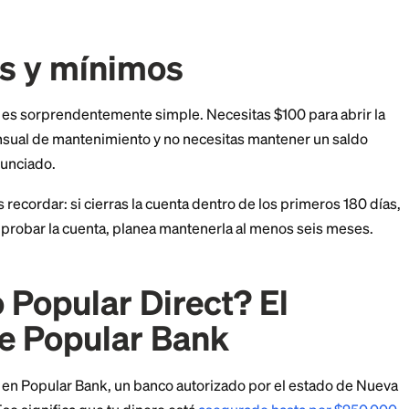
rado con el mercado?
incipios de julio de 2026, Popular Direct se ubica cer
de alto rendimiento, donde las mejores tasas disponib
n entre 4.00% y 4.15%. Con un saldo de $10,000, el 3
ntra apenas $38 con la tasa promedio nacional.
aliza diariamente
. Una advertencia importante: como e
s variable. Popular Direct puede cambiarla en cualquie
to con el entorno general de tasas. Revisa la tasa vigen
s de abrir tu cuenta.
iones y mínimos