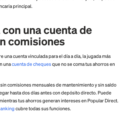
 una cuenta bancaria.
Popular Direct requiere una cue
í que no puede ser tu único banco.
cheques que la acompañe.
A diferencia de algunos ba
uede manejar tu dinero del día a día. Es un lugar para
y la comisión de $25 por cierre anticipado
son obstác
s de alto rendimiento de la competencia no tienen nin
quién es esta cuenta?
ciona bien para ahorradores que ya tienen una cuenta
una tasa de primer nivel para su
fondo de emergencia