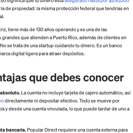
omisiones es sorprendentemente simple. Necesitas $10
misión mensual de mantenimiento y no necesitas mante
 el APY anunciado.
ue debes recordar: si cierras la cuenta dentro de los 
lo quieres probar la cuenta, planea mantenerla al men
guro Popular Direct? E
do de Popular Bank
antienen en Popular Bank, un banco autorizado por e
la FDIC. Eso significa que tu dinero está
asegurado ha
or categoría de propiedad: la misma protección federa