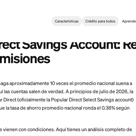
Características
Crédi
g
>
Popular Direct Savings Account: Reseña de Tasas y Comisio
:
rect Savings Account Review: Rates and Fees
r Direct Savings Acc
y Comisiones
rros que paga aproximadamente 10 veces el promedio
 pero aquí las cuentas salen de verdad. A principios d
de Popular Direct (oficialmente la Popular Direct Selec
entras que la tasa de ahorro promedio nacional rond