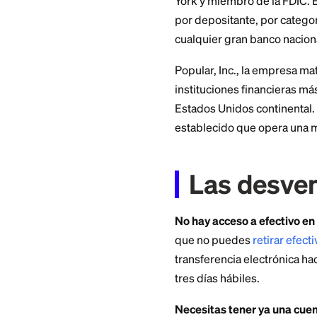
La estructura de c
cuenta, no hay co
grande para ganar
La única comisión q
pagarás $25. Si so
¿Es se
respal
Los depósitos se m
York y miembro de 
por depositante, p