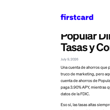
Home
>
Learn
>
Bankin
También disponible en
English
—
Popular Di
Popula
Tasas 
July 9, 2026
Una cuenta de aho
truco de marketing,
cuenta de ahorros 
paga 3.90% APY, mi