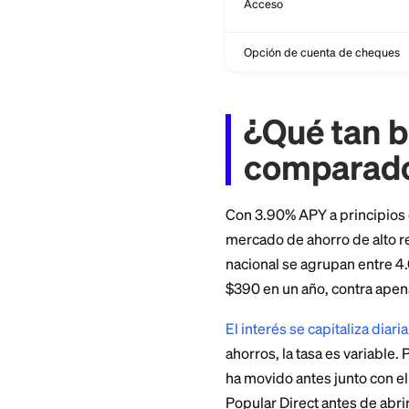
Comisión mensual 
mantenimiento
Comisión por cierre
Banco detrás de la 
Seguro FDIC
Acceso
Opción de cuenta 
¿Qué t