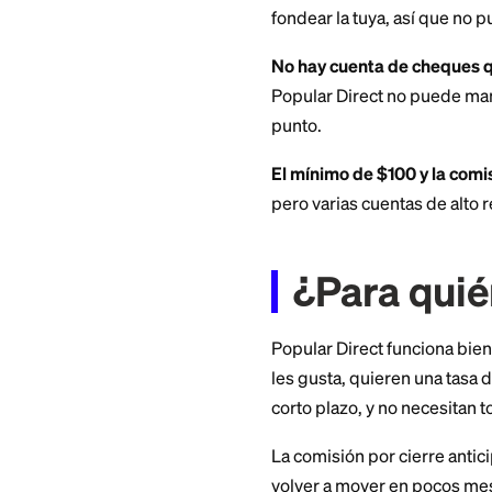
cualquier gran ban
Popular, Inc., la e
instituciones fina
Estados Unidos con
establecido que op
Las de
No hay acceso a ef
que no puedes
ret
transferencia elec
tres días hábiles.