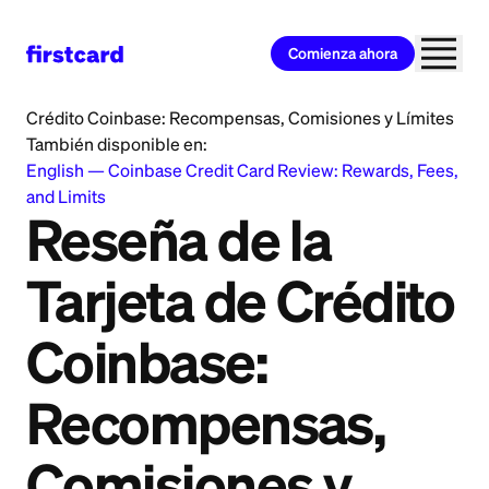
Comienza ahora
Home
>
Learn
>
Credit Card
>
Reseña de la Tarjeta de
Crédito Coinbase: Recompensas, Comisiones y Límites
También disponible en:
English
—
Coinbase Credit Card Review: Rewards, Fees,
and Limits
Reseña de la
Tarjeta de Crédito
Coinbase:
Recompensas,
Comisiones y