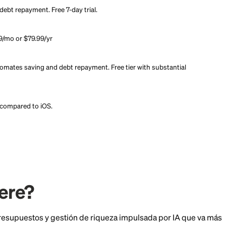
opilot with Piere. Beat the temptation to overspend with AI-p
nd repays debt for you. Track your net worth and win at budget
opilot with Piere. Beat the temptation to overspend with AI-p
nd repays debt for you. Track your net worth and win at budget
aving and debt repayment. Free 7-day trial.