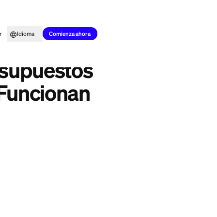
to para todos
Aprender
Idioma
 Impulsados por IA que Realmente Funcionan
Comienza ahora
iere: Presupuestos
lmente Funcionan
entre el trabajo,
 aplicaciones de
orizar gastos
de presupuestos