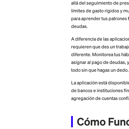
Fees
Free tier available; Pi
Pros
Intuitive, calming int
functionality.
Cons
Android app has limit
Details
¿Qué e