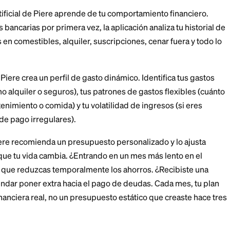
ación de presupuestos y gestión de riqueza impulsada
to de presupuestos tradicional. En lugar de pedirte q
gidos y muevas dinero manualmente, Piere utiliza intelig
patrones financieros y automatizar el proceso de ahor
as aplicaciones basadas en reglas como YNAB (You Ne
un trabajo a cada dólar antes de ganarlo, Piere adopt
ea tus hábitos de gasto, predice cuánto puedes permiti
 deudas, y luego sugiere o ejecuta automáticamente es
 un dedo.
 disponible en iOS y Android y se conecta de forma se
ciones financieras en EE.UU. y Canadá a través de Plai
tas confiable de terceros.