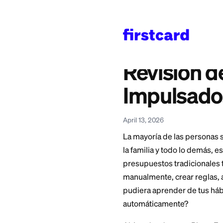
Home
>
Learn
>
Saving 
También disponible en
English
—
Piere App 
Revisió
Impuls
April 13, 2026
La mayoría de las
la familia y todo l
presupuestos tradi
manualmente, crear