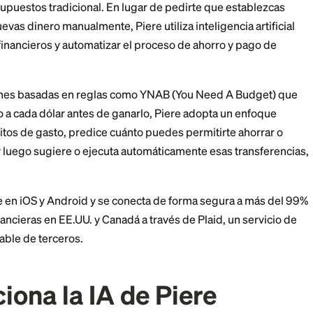
ere Plus $9.99/mo or $79.99/yr
erface. AI automates saving and debt repayment. Free tier with s
ed features compared to iOS.
s Piere?