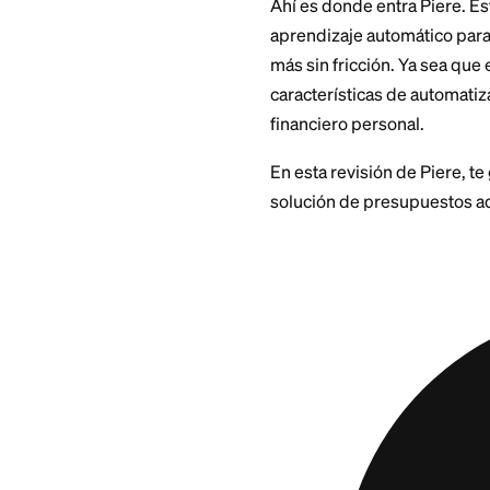
pudiera aprender d
automáticamente?
Ahí es donde entra
aprendizaje automá
más sin fricción. 
características de
financiero persona
En esta revisión de
solución de presup