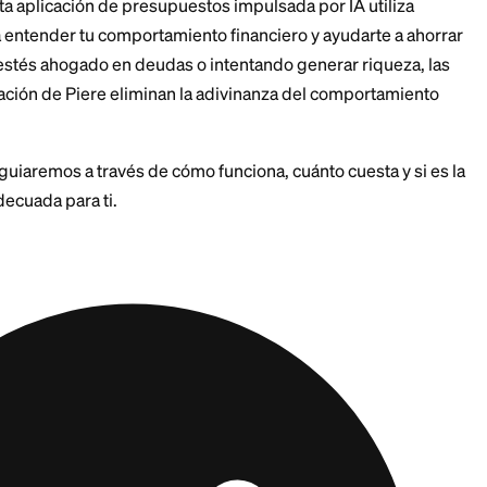
e tus hábitos de gasto y hacer sugerencias inteligent
 Piere. Esta aplicación de presupuestos impulsada por 
tico para entender tu comportamiento financiero y ay
Ya sea que estés ahogado en deudas o intentando gener
 automatización de Piere eliminan la adivinanza del c
l.
 Piere, te guiaremos a través de cómo funciona, cuánto 
uestos adecuada para ti.