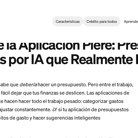
Características
Crédi
and budgeting
>
Revisión de la Aplicación Piere: Presupuestos
:
Review: AI-Powered Budgeting That Actually Works
n de la Aplicación P
ados por IA que Rea
 personas sabe que
debería
hacer un presupuesto. Pero 
o demás, es fácil dejar que tus finanzas se deslicen. Las
cionales te hacen hacer todo el trabajo pesado: categ
 reglas, ajustar constantemente. ¿Y si tu aplicación 