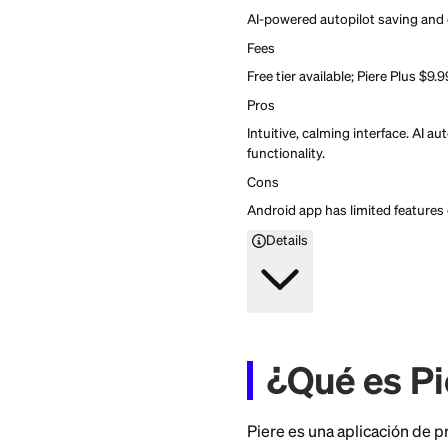
Piere
4
Firstcard rating
Put your money on aut
automatically saves a
AI guidance.
Put your money on aut
automatically saves a
AI guidance.
Apply Now
Standout feature
AI-powered autopilot s