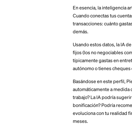
Piere es una aplic
allá del seguimien
límites de gasto rí
para aprender tus 
deudas.
A diferencia de l
requieren que des 
diferente. Monitor
asignar al pago de
todo sin que hagas
La aplicación está
de bancos e institu
agregación de cuen