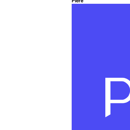
Best for:
People who s
Piere