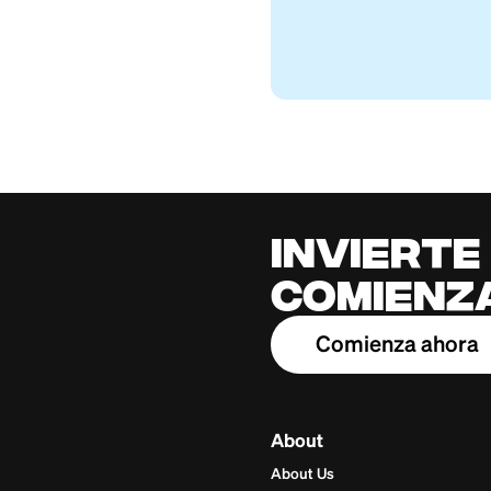
¿Cuánto Dinero 
Firstcard Educationa
May 27, 2026
Cred
for 
Build cred
one place