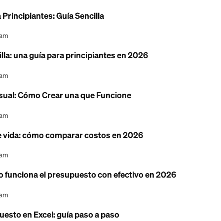
esupuesto en Google Sheets: arma uno en 2026
l Content Team
esupuesto: cómo armar uno que sí funcione
l Content Team
era para Principiantes: Guía Sencilla
l Content Team
to sencilla: una guía para principiantes en 2026
l Content Team
sto Mensual: Cómo Crear una que Funcione
l Content Team