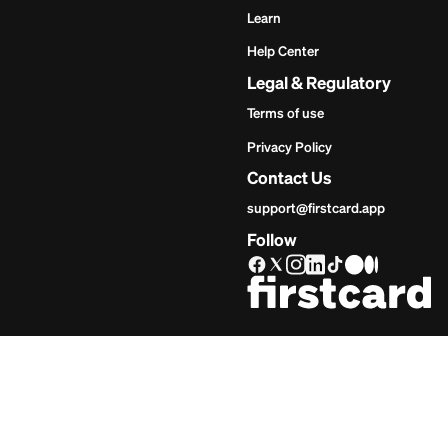
Get Star
Invie
Comie
Comienza