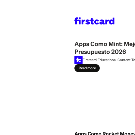
Home
>
Learn
>
Savin
July 25, 2026
Apps Como Min
Presupuesto 
Firstcard Education
Read more