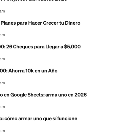
t Money: 7 Mejores Alternativas 2026
l Content Team
Ahorro: 7 Planes para Hacer Crecer tu Dinero
l Content Team
o de $5,000: 26 Cheques para Llegar a $5,000
l Content Team
o de $10,000: Ahorra 10k en un Año
l Content Team