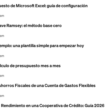
l Content Team
as de cálculo de Google para presupuesto: crea una 
l Content Team
y edad: cómo te comparas y cómo aumentarlo
l Content Team
upuesto familiar personal: gestiónalo todo
l Content Team
e presupuesto de Microsoft Excel: guía de configu
l Content Team
sto de Dave Ramsey: el método base cero