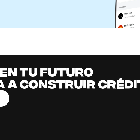
Debo Mantener en mi Cuenta de Cheques en 2026?
l Content Team
it building
all
it early, earn cashback, grow your savings 
.