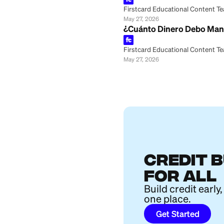
Firstcard Educationa
June 20, 2026
Hoja de presupues
Firstcard Educationa
June 20, 2026
Cómo crear una h
Firstcard Educationa
June 17, 2026
Guía de la Calcul
Firstcard Educationa
June 16, 2026
Cuenta de Ahorro
Firstcard Educationa
May 27, 2026