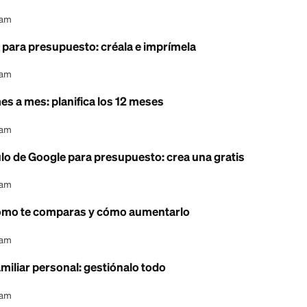
astos de vida: cómo comparar costos en 2026
l Content Team
res: cómo funciona el presupuesto con efectivo e
l Content Team
e presupuesto en Excel: guía paso a paso
l Content Team
mprimible para presupuesto: créala e imprímela
l Content Team
upuesto mes a mes: planifica los 12 meses