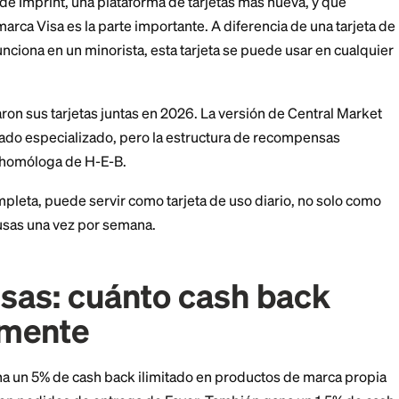
 la tarjeta de crédito 
t?
Visa Signature Credit Card es una tarjeta de recompe
 a través de Imprint, una plataforma de tarjetas más n
Visa. Esa marca Visa es la parte importante. A diferenc
que solo funciona en un minorista, esta tarjeta se pued
pte Visa.
rket lanzaron sus tarjetas juntas en 2026. La versión 
supermercado especializado, pero la estructura de r