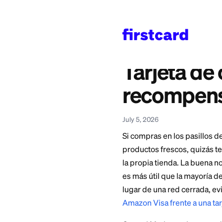
Home
>
Learn
>
Credit 
También disponible en
English
—
Central Ma
Tarjeta
recomp
July 5, 2026
Si compras en los 
productos frescos, 
la propia tienda. L
es más útil que la