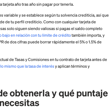
generosa, pero lee la letra pequeña. Se aplica a produ
ca), no a todo tu carrito del supermercado. Las marcas
y otros artículos normalmente ganan la tasa base del 1
 back está disponible en las ubicaciones de H-E-B, Cen
Mi Tienda. Para un hogar que compra muchos producto
y H-E-B, las recompensas pueden acumularse rápidame
omisiones y la letra p
o que mantiene competitiva esta tarjeta es la cuota an
servar la tarjeta año tras año sin pagar por tenerla.