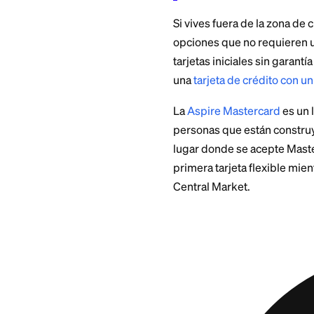
Aquí está el mayor 
para residentes de
esa zona, aún no pu
En cuanto a los re
esta normalmente b
600 en adelante, 
antes de solicitar
basado en cómo eva
depende de los ing
La tarjeta reporta 
responsable puede 
pagos puntuales a