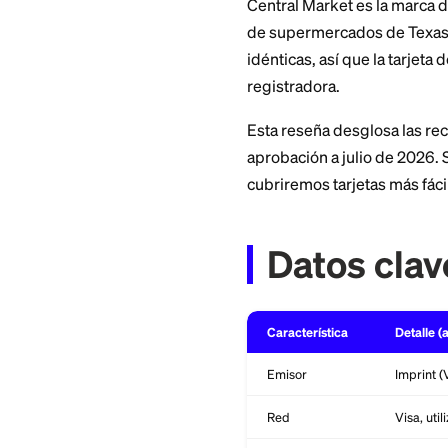
lugar de una red c
Amazon Visa frente
Central Market es 
de supermercados 
idénticas, así que 
registradora.
Esta reseña desglo
aprobación a julio 
cubriremos tarjeta
Datos 