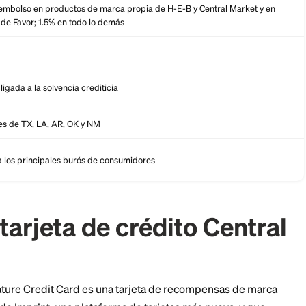
Detalle (a julio de 2026)
Imprint (Visa Signature)
Visa, utilizable en cualquier lugar donde se acepte Visa
5% de reembolso en productos de marca propia de H-E-B y Cent
entregas de Favor; 1.5% en todo lo demás
$0
Variable, ligada a la solvencia crediticia
Residentes de TX, LA, AR, OK y NM
Reporta a los principales burós de consumidores