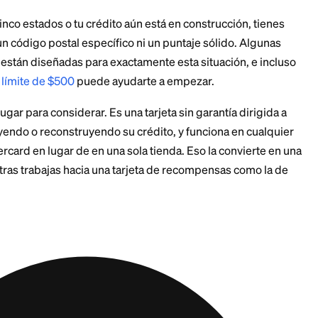
detalle. A julio de 2026, la tarjeta de Central Market s
 Texas, Luisiana, Arkansas, Oklahoma y Nuevo México. 
edes solicitarla.
quisitos de crédito, las tarjetas Visa Signature de ma
uscan solicitantes con puntajes aproximadamente en 
a menudo alrededor de 660 a 720. Ayuda
encontrar tu 
 para poder evaluar tus probabilidades. Ese es un ran
lúan tarjetas similares, no una promesa, y la aproba
resos y la deuda existente.
a los principales burós de crédito de consumidores, así
ayudar a construir tu crédito con el tiempo. Solo ten 
yudan más, y los pagos atrasados pueden perjudicar.