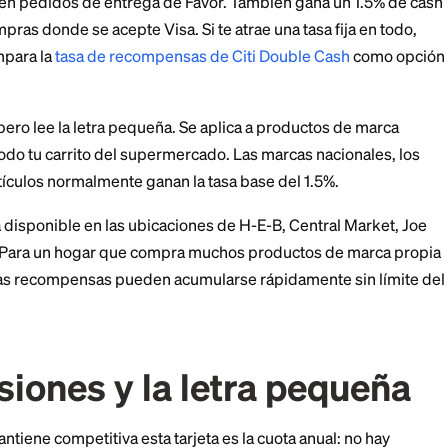
de con su homóloga de H-E-B.
a Visa completa, puede servir como tarjeta de uso dia
altad que usas una vez por semana.
ensas: cuánto cash b
realmente
a tarjeta gana un 5% de cash back ilimitado en product
 Market y en pedidos de entrega de Favor. También ga
emás compras donde se acepte Visa. Si te atrae una tas
ómo se compara la
tasa de recompensas de Citi Double