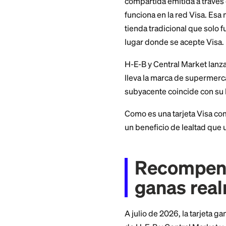
¿Qué es
Marke
La Central Market 
compartida emitida
funciona en la red 
tienda tradicional 
lugar donde se ace
H-E-B y Central Ma
lleva la marca de 