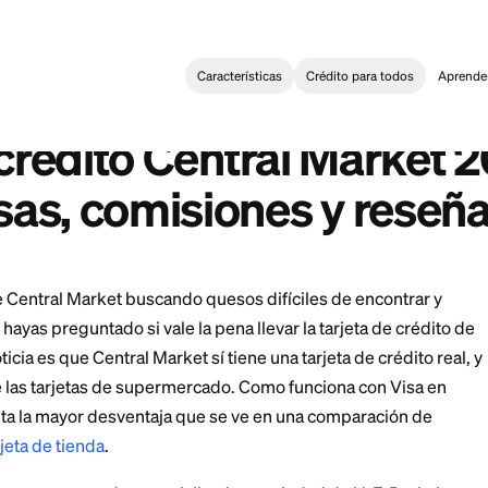
Características
Crédi
Card
>
Tarjeta de crédito Central Market 2026: recompensas, co
:
rket Credit Card 2026: Rewards, Fees & Review
 de crédito Central 
ensas, comisiones y
pasillos de Central Market buscando quesos difíciles d
quizás te hayas preguntado si vale la pena llevar la tar
a buena noticia es que Central Market sí tiene una tarjet
 mayoría de las tarjetas de supermercado. Como funcio