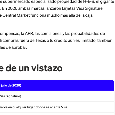
errada, evita la mayor desventaja que se ve en una co
 a una tarjeta de tienda
.
la marca de supermercado especializado propiedad de
de Texas. En 2026 ambas marcas lanzaron tarjetas Vi
la tarjeta de Central Market funciona mucho más allá de 
sa las recompensas, la APR, las comisiones y las pro
de 2026. Si compras fuera de Texas o tu crédito aún es
s más fáciles de aprobar.
clave de un vistazo