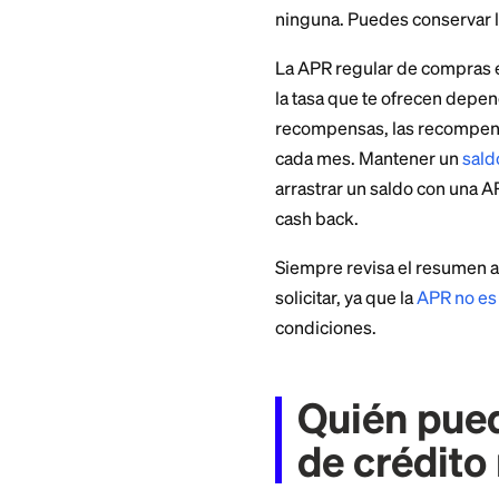
La tasa del 5% es 
propia (marca blan
productos frescos 
La función de cash
V's Smart Shop y 
de Central Market 
cual preocuparse.
APR, c
El número destacad
ninguna. Puedes con