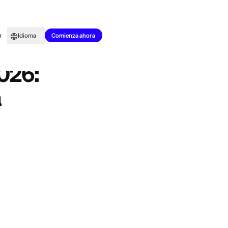
to para todos
Aprender
Idioma
misiones y reseña
Comienza ahora
Market 2026:
 reseña
e encontrar y
jeta de crédito de
a de crédito real, y
na con Visa en