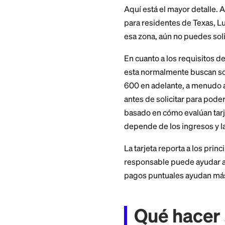
La APR regular de c
la tasa que te ofre
recompensas, las r
cada mes. Manten
arrastrar un saldo
cash back.
Siempre revisa el 
solicitar, ya que la
condiciones.
Quién 
de cré