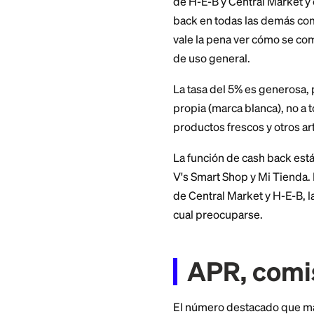
subyacente coinci
Como es una tarjet
un beneficio de le
Recomp
ganas 
A julio de 2026, l
de H-E-B y Central
back en todas las d
vale la pena ver c
de uso general.