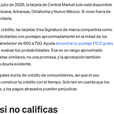
ompras es variable y se establece según tu solvencia c
cen depende de tu perfil crediticio. Como con cualquier
ecompensas solo siguen siendo valiosas si pagas el 
er un
saldo bajo en relación con tu límite de crédito
tam
 con una APR de dos cifras puede borrar rápidamente e
resumen actual de Tasas y Comisiones en tu contrato de
APR no es lo mismo que la tasa de interés
y aplican tér
puede obtenerla y qué 
dito necesitas