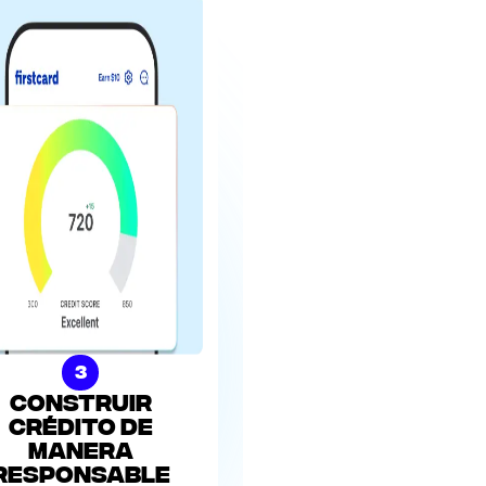
0%
9
10
11
24%
19.49% - 28.24%
25.24%
rédito y APY no están disponibles.
, el monitoreo de crédito permanece no disponible.