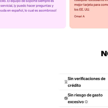
hace que
¡La mejor
anciera
experiencia 
anjero
tarjeta de c
ás fácil
Los beneficios y el soporte pro
Firstcard son fantásticos para e
un país nuevo era una
internacionales. Recomendaría 
stcard lo hizo mucho
cualquier estudiante internacion
oporte siempre es
mejor tarjeta para comenzar a co
hacer preguntas y
los EE. UU.
 cual es asombroso!