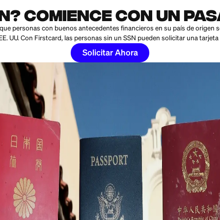
n SSN? Comience co
a nosotros que personas con buenos antecedentes financieros 
édito en los EE. UU. Con Firstcard, las personas sin un SSN puede
Solicitar Ahora