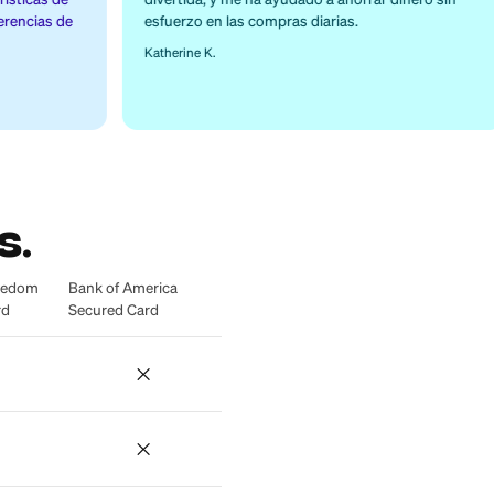
Tarjeta para
dito
construir créd
ero!
fácil de usar
herramientas
El hecho de no tener riesgo de sobregiro
r mi
anuales fue lo que me atrajo a Firstcard
 encanta la
función de cashback adicional es una a
terísticas de
divertida, y me ha ayudado a ahorrar di
sferencias de
esfuerzo en las compras diarias.