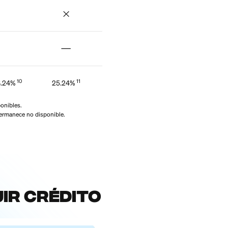
Katherine K.
s demás.
ecure
Chase Freedom
Bank of America
Credit Card
Secured Card