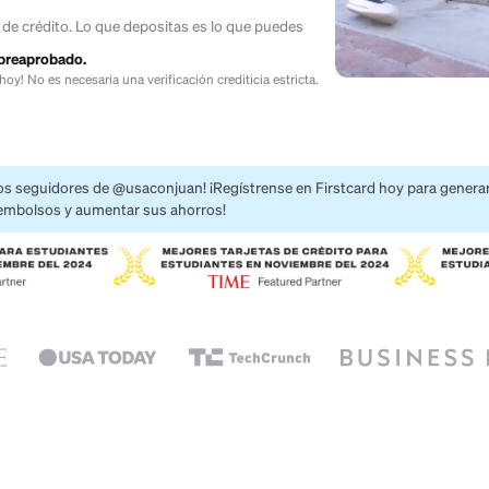
 un 15% de reembolso en comercios
a 4.00% APY
info
una línea de crédito. Lo que depositas es lo que puedes
Estás preaprobado.
a
¡Aplica hoy! No es necesaria una verificación crediticia estricta.
¡Bienvenidos seguidores de @usaconjuan! ¡Regístrense en Firs
obtener reembolsos y aumentar sus ahorros!