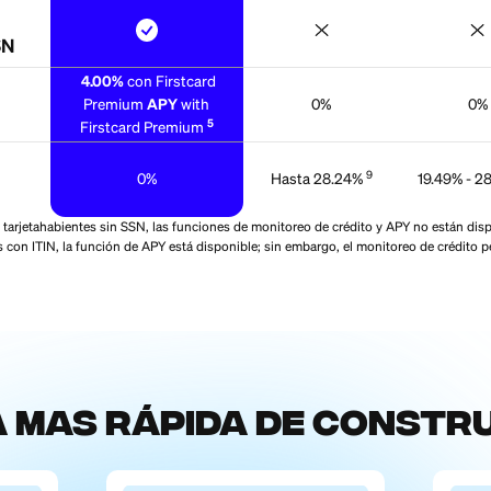
Alec P
No somos como lo
Discover S
Card
iones de
 gasto 