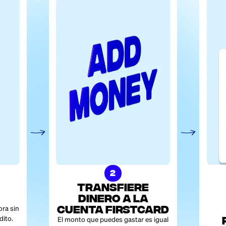
iantes
les sin SSN
4.00%
‍
con Firstcard
APY
0%
Premium
with
sitar
5
Firstcard Premium
0%
Hasta 28.
Para los tarjetahabientes sin SSN, las funciones de monitoreo de c
rjetahabientes con ITIN, la función de APY está disponible; sin embargo