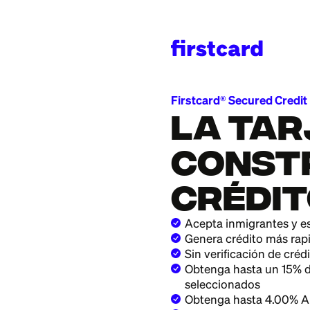
Firstcard® Secure
La t
CONS
CRÉD
Acepta inmigra
Genera crédito
Sin verificació