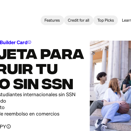
Features
Credit for all
d Credit Builder Card
info
arjeta para
TRUIR TU
ITO sin SSN
ntes y estudiantes internacionales sin SSN
 más rapido
n de crédito