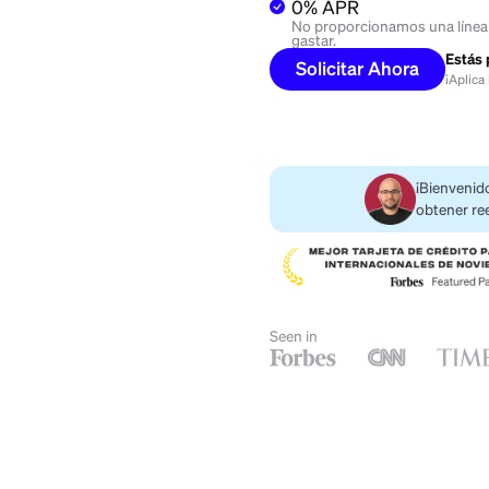
Obtenga hasta
seleccionados
Obtenga hast
0% APR
No proporcionamos 
gastar.
Solicitar Ahor
Seen in