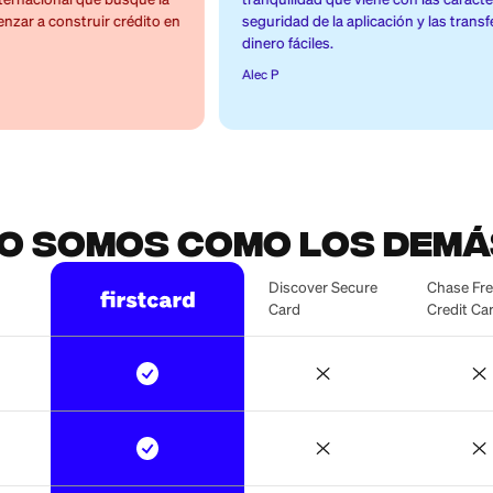
¡Me ayudó a
de
construir cré
rédito!
en el extranj
porcionados por
La aplicación es fácil de usar, y las 
studiantes
financieras han ayudado a gestiona
altamente a
presupuesto de manera efectiva. Me
al que busque la
tranquilidad que viene con las carac
nstruir crédito en
seguridad de la aplicación y las tran
dinero fáciles.