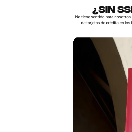
¿Si
No tiene sentido par
de tarjetas de cr