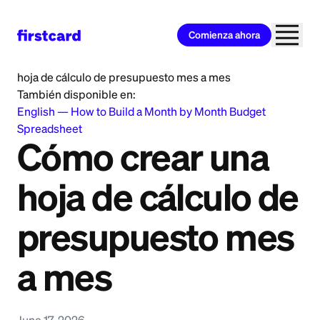
Comienza ahora
Home
>
Learn
>
Saving and budgeting
>
Cómo crear una
hoja de cálculo de presupuesto mes a mes
También disponible en:
English
—
How to Build a Month by Month Budget
Spreadsheet
Cómo crear una
hoja de cálculo de
presupuesto mes
a mes
June 17, 2026