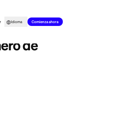
to para todos
Aprender
Idioma
guía
Comienza ahora
n el número de
ios días hábiles
e tu cuenta
todo correcto. El
mienta que usa tu