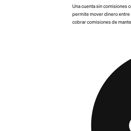
día que extraen de
viajar sobre riele
minutos. Este mis
en línea más grand
alto valor.
Muchos bancos aho
externas. A veces 
un porcentaje del 
lenta. Vale la pena
Una cuenta sin co
permite mover dine
cobrar comisiones