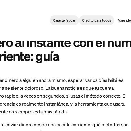
Características
Crédi
g
>
Enviar dinero al instante con el número de cuenta corriente: 
:
 With Checking Account Number Instantly Guide
dinero al instante co
corriente: guía
acer llegar dinero a alguien ahora mismo, esperar var
ia bancaria se siente doloroso. La buena noticia es qu
ver dinero rápido, a veces en segundos, si usas el mé
oda transferencia es realmente instantánea, y la herra