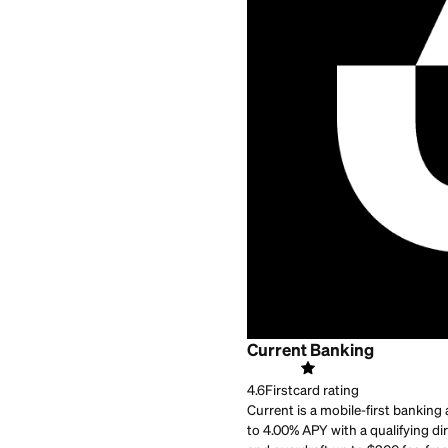
Best for:
People who wa
Current Banking