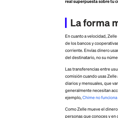
Pero las transfere
días hábiles. Así 
más rápido por sí s
Enviar dinero ver
real superpuesta s
La for
En cuanto a velocid
de los bancos y co
corriente. Envías 
del destinatario, 