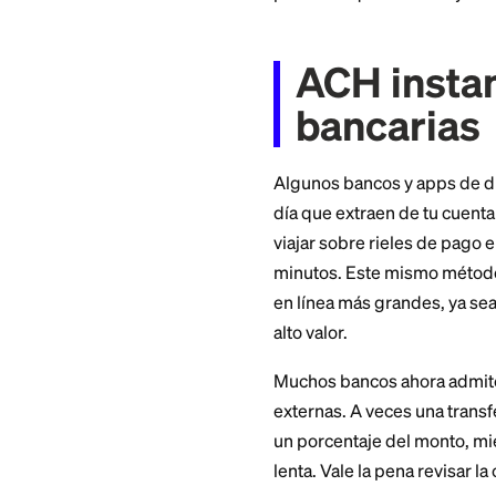
Las transferencias
comisión cuando usa
diarios y mensuale
generalmente neces
ejemplo,
Chime no 
Como Zelle mueve el
personas que conoc
ACH in
bancar
Algunos bancos y a