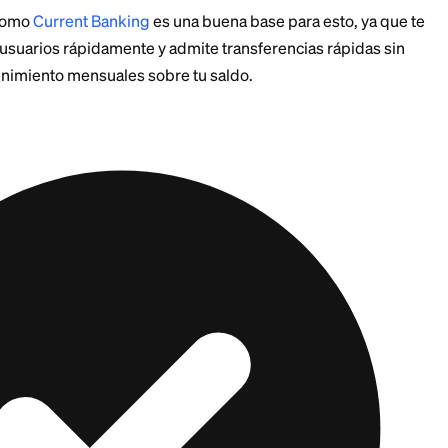
 tu cuenta corriente usando tu número de cuenta y de r
s de pago en tiempo real que pueden entregar fondos 
mo método del número de cuenta es lo que impulsa ta
es, ya sea que quieras
comprar un auto en línea
o hace
ra admiten opciones de pago más rápidas para trans
una transferencia instantánea conlleva una pequeña 
monto, mientras que la versión estándar sigue siendo 
 revisar la comisión antes de confirmar.
misiones como
Current Banking
es una buena base para
ro entre usuarios rápidamente y admite transferencia
 de mantenimiento mensuales sobre tu saldo.