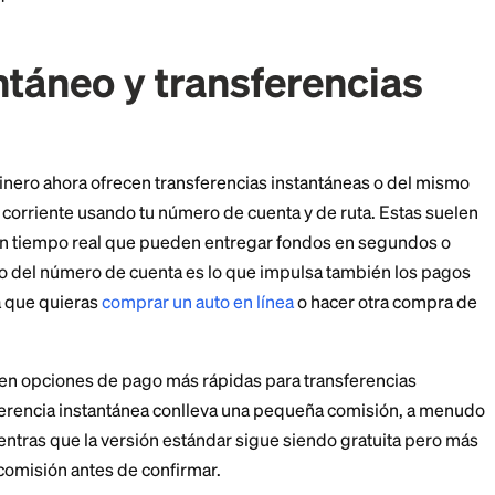
 entre usuarios inscritos suelen llegar en minutos. N
s Zelle a través de tu banco. Los principales límites 
s, que varían según el banco, y el hecho de que amba
itan acceso a Zelle. Sin embargo, no toda cuenta lo a
funciona con Zelle
y ofrece su propia función de envío
 dinero casi al instante y no se puede revertir fácilme
es y en quienes confías.
stantáneo y transferen
ias
pps de dinero ahora ofrecen transferencias instantá