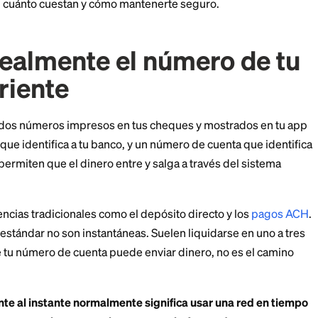
directamente no siempre es la más rápida.
ía clara para enviar dinero desde una cuenta corrient
antáneos, cuánto cuestan y cómo mantenerte seguro.
ce realmente el númer
 corriente
ente tiene dos números impresos en tus cheques y mo
o de ruta que identifica a tu banco, y un número de cue
a. Juntos permiten que el dinero entre y salga a través
 transferencias tradicionales como el depósito directo