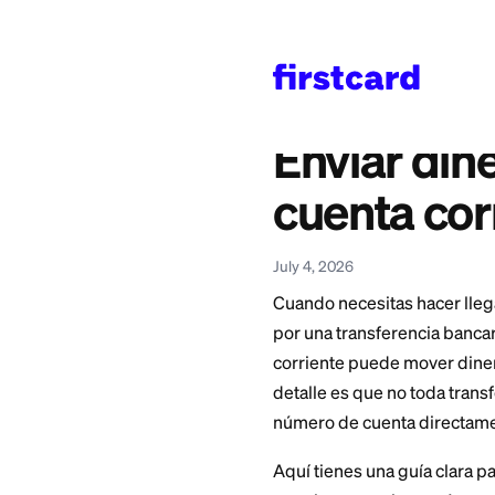
Home
>
Learn
>
Bankin
También disponible en
English
—
Send Money
Enviar 
cuenta 
July 4, 2026
Cuando necesitas h
por una transferenc
corriente puede mo
detalle es que no t