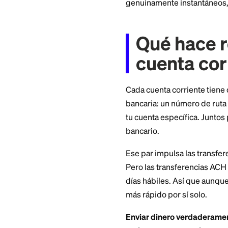
número de cuenta 
Aquí tienes una gu
genuinamente inst
Qué ha
cuenta
Cada cuenta corri
bancaria: un númer
tu cuenta específic
bancario.
Ese par impulsa las