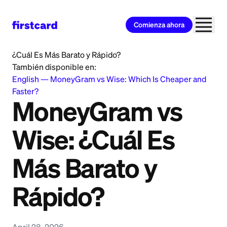
Comienza ahora
Home
>
Learn
>
Money Transfer
>
MoneyGram vs Wise:
¿Cuál Es Más Barato y Rápido?
También disponible en:
English
—
MoneyGram vs Wise: Which Is Cheaper and
Faster?
MoneyGram vs
Wise: ¿Cuál Es
Más Barato y
Rápido?
April 28, 2026