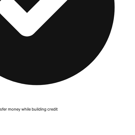
rcana con una red de agentes más grande.
Western Un
es más amplias para transferencias internacionales, po
en recoger efectivo en persona en la mayoría de los p