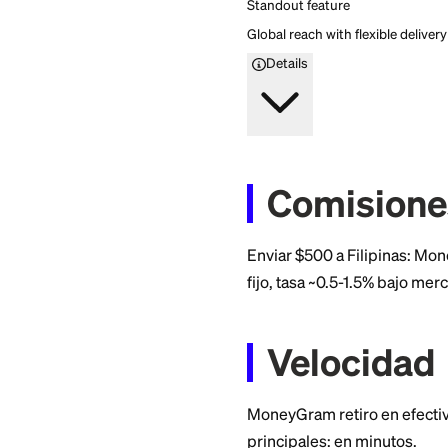
MoneyGram
4.8
Firstcard rating
Secure and reliable int
Secure and reliable int
Apply Now
Standout feature
Global reach with flexi
Details