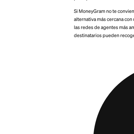
Comisi
Enviar $500 a Fili
fijo, tasa ~0.5-1.5
Veloci
MoneyGram retiro 
principales: en mi
Si MoneyGram no te