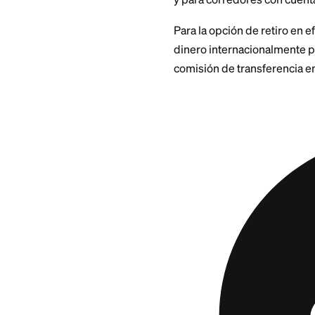
MoneyGram gana en 
y para corredores 
Para la opción de r
dinero internacion
comisión de transf