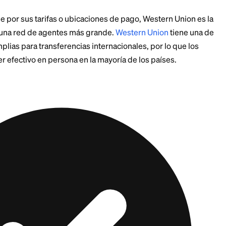
ones Reales
pinas: MoneyGram ~$0-$3 fijo, tasa ~1-1.5% bajo merc
% bajo mercado. Suelen estar dentro de 0.5% entre sí.
dad
en efectivo: <10 minutos. Xoom depósitos bancarios 
nutos.
 conviene por sus tarifas o ubicaciones de pago, Wes