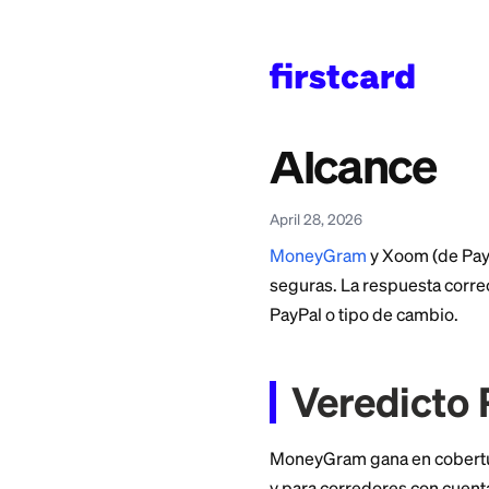
Home
>
Learn
>
Money 
MoneyG
Alcanc
April 28, 2026
MoneyGram
y Xoom
seguras. La respues
PayPal o tipo de c
Veredi