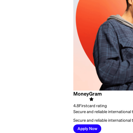
Best for:
Free categor
MoneyGram