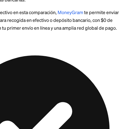
cobertura de retiro en efectivo. Xoom gana en integ
con cuentas bancarias.
etiro en efectivo en esta comparación,
MoneyGram
te 
almente para recogida en efectivo o depósito bancario
erencia en tu primer envío en línea y una amplia red g