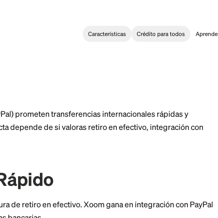
Características
Crédi
Transfer
>
MoneyGram vs Xoom: Costo, Velocidad y Alcance
ram vs Xoom: Costo
e
 (de PayPal) prometen transferencias internacionale
ta correcta depende de si valoras retiro en efectivo, 
ambio.
cto Rápido