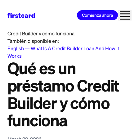
Comienza ahora
Home
>
Learn
>
Credit Building
>
Qué es un préstamo
Credit Builder y cómo funciona
También disponible en:
English
—
What Is A Credit Builder Loan And How It
Works
Qué es un
préstamo Credit
Builder y cómo
funciona
March 22, 2026