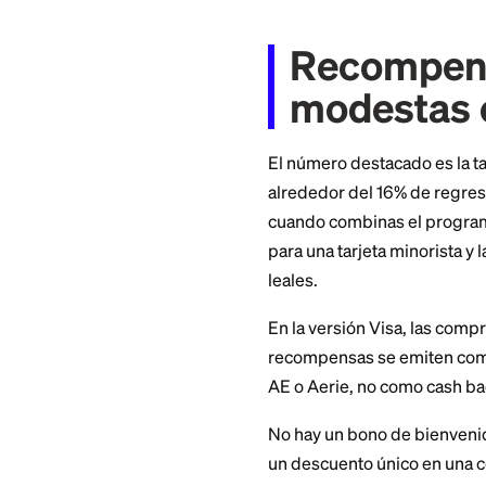
La American Eagle 
que se ha asociado
marca, pero Synchro
La tarjeta de tiend
logotipo de Visa, 
ganar recompensas
Recomp
modest
El número destacad
alrededor del 16%