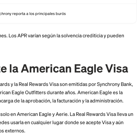
la Visa
Descuento periódico para nuevos miembros, no un bono en ef
Considera crédito regular a bajo; precalificación suave dispo
Sí, Synchrony reporta a los principales burós
 condiciones. Los APR varían según la solvencia credit
emite la American Eagl