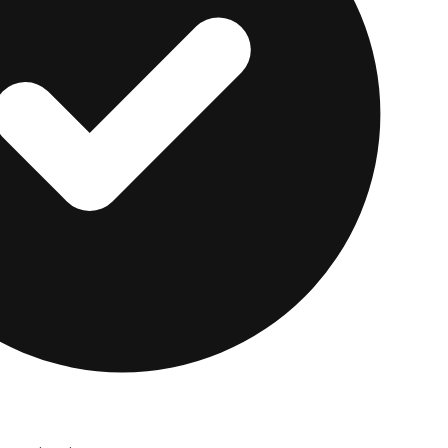
o quieres recompensas flexibles en efectivo. Vale la p
 uso general para construir crédito.
ard
es una opción sin garantía para crédito regular o e
ier lugar donde se acepte Mastercard, reporta a los t
na cash back, hasta un 3% en categorías como gasolin
ontrapartida es el costo: una cuota anual más una cu
 año, así que conviene más a la reconstrucción que a