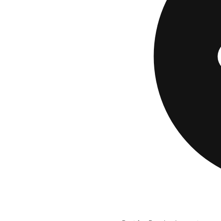
construir crédito 
algunas tarjetas de
La
Aspire Masterc
Funciona en cualqu
mensualmente y ga
supermercado. La c
después del primer
recompensas.