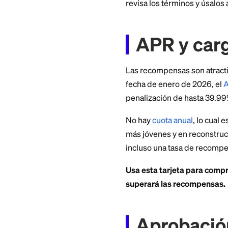
cuando combinas e
para una tarjeta mi
leales.
En la versión Visa
recompensas se em
AE o Aerie, no com
No hay un bono de 
un descuento únic
revisa los término
APR y 