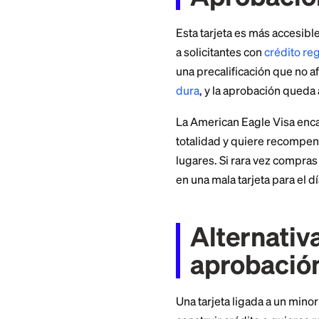
Las recompensas so
fecha de enero de 
penalización de ha
No hay
cuota anual
más jóvenes y en r
incluso una tasa d
Usa esta tarjeta p
superará las reco
Aproba