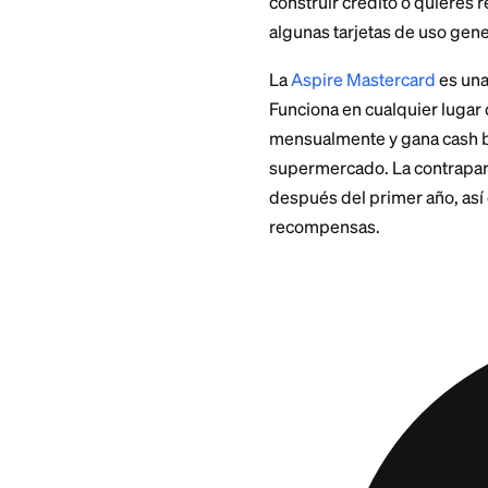
Esta tarjeta es má
a solicitantes con
c
una precalificació
dura
, y la aprobac
La American Eagle
totalidad y quiere
lugares. Si rara ve
en una mala tarjeta 
Altern
aproba
Una tarjeta ligada 