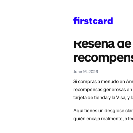
Home
>
Learn
>
Credit 
También disponible en
English
—
American E
Reseña
recomp
June 16, 2026
Si compras a menud
recompensas genero
tarjeta de tienda y 
Aquí tienes un des