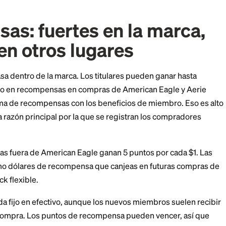
Real Rewards y la Real Rewards Visa son emitidas po
 con American Eagle Outfitters durante años. America
ny se encarga de la aprobación, la facturación y la ad
a funciona solo en American Eagle y Aerie. La Real Rew
así que puedes usarla en cualquier lugar donde se acep
 en gastos externos.
ensas: fuertes en la 
as en otros lugares
o es la tasa dentro de la marca. Los titulares pueden 
 de regreso en recompensas en compras de American 