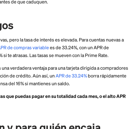
l programa de recompensas con los beneficios de mi
norista y la razón principal por la que se registran lo
, las compras fuera de American Eagle ganan 5 puntos 
iten como dólares de recompensa que canjeas en fu
o cash back flexible.
bienvenida fijo en efectivo, aunque los nuevos miemb
o en una compra. Los puntos de recompensa pueden v
s y úsalos antes de que caduquen.
cargos