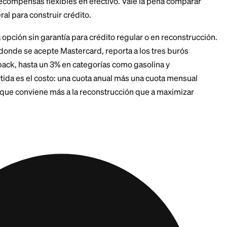
s accesible que muchas. Los reportes indican que Syn
rédito regular o incluso bajo
, y puedes verificar tus p
n que no afecta tu puntaje. Una solicitud completa gen
ión queda a discreción del emisor.
 Visa encaja con un comprador frecuente de AE o Aeri
 recompensas de tienda fuertes además de una tarjeta u
z compras la marca o tiendes a arrastrar un saldo, el alt
para el día a día.
ativas honestas si la
ción o el costo te pre
a un minorista no es ideal para todos, especialmente s