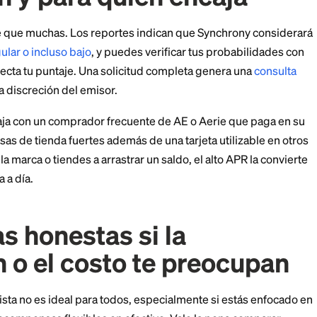
n atractivas, pero la tasa de interés es elevada. Para
2026, el
APR de compras variable
es de 33.24%, con 
sta 39.99% si te atrasas. Las tasas se mueven con la Pr
, lo cual es una verdadera ventaja para una tarjeta dir
econstrucción de crédito. Aún así, un
APR de 33.24%
b
e recompensa del 16% si mantienes un saldo.
ara compras que puedas pagar en su totalidad cada m
mpensas.
ción y para quién enc