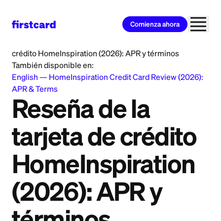
Comienza ahora
Home
>
Learn
>
Credit Card
>
Reseña de la tarjeta de
crédito HomeInspiration (2026): APR y términos
También disponible en:
English
—
HomeInspiration Credit Card Review (2026):
APR & Terms
Reseña de la
tarjeta de crédito
HomeInspiration
(2026): APR y
términos