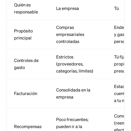
Quién es
La empresa
Tú
responsable
Compras
Endeuda
Propósito
empresariales
y gasto
principal
controladas
personal
Estrictos
Tú fijas t
Controles de
(proveedores,
propio
gasto
categorías, límites)
presupu
Estado 
Consolidada en la
Facturación
cuenta 
empresa
a tu nom
Comune
Poco frecuentes;
(reembo
Recompensas
pueden ir a la
efectivo,