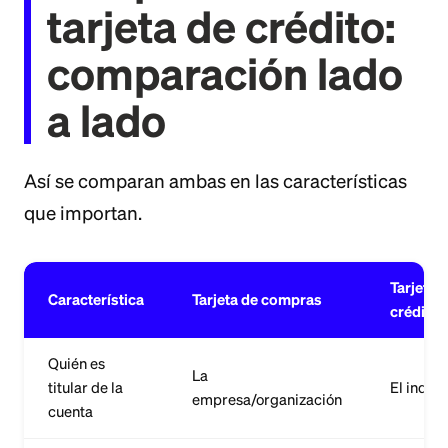
tarjeta de crédito:
comparación lado
a lado
Así se comparan ambas en las características
que importan.
Tarjeta 
Característica
Tarjeta de compras
crédito
Quién es
La
titular de la
El indiv
empresa/organización
cuenta