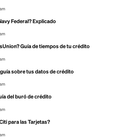
: 6 Mejores Apps de Credito 2026
l Content Team
 Una guía sencilla del buró de crédito
l Content Team
Una guía sencilla del buró de crédito
l Content Team
dito usa Navy Federal? Explicado
l Content Team
liza TransUnion? Guía de tiempos de tu crédito