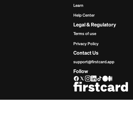
Get Star
Invie
Comie
Comienza