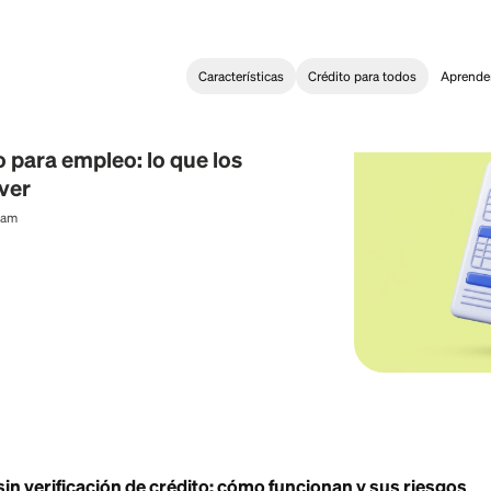
Características
Crédi
t Building
e crédito para empleo: lo que los
pueden ver
al Content Team