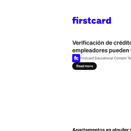
Home
>
Learn
>
Credi
July 29, 2026
Verificación d
empleadores 
Firstcard Education
Read more