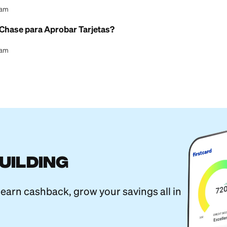
l Content Team
dito Usa Realmente American Express?
l Content Team
 a los burós de crédito? La respuesta
l Content Team
gítimo? Lo que necesitas saber
l Content Team
je de TransUnion es más bajo que el de Equifax?
l Content Team