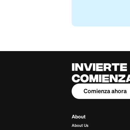
¿Qué Buró de Cré
Firstcard Educationa
July 21, 2026
Cred
for 
Build cred
one place