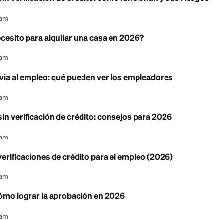
lquiler sin verificación de crédito: cómo funciona
l Content Team
rédito necesito para alquilar una casa en 2026?
l Content Team
rédito previa al empleo: qué pueden ver los emplea
l Content Team
lquiler sin verificación de crédito: consejos para
l Content Team