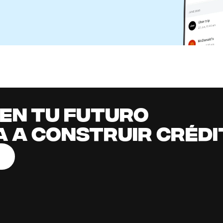
dito Usa Chase para Aprobar Tarjetas?
l Content Team
it building
all
it early, earn cashback, grow your savings 
.